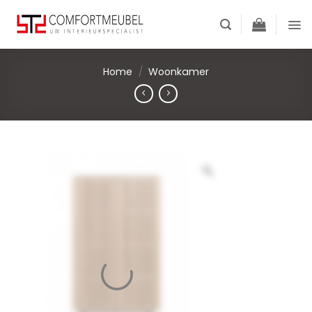
Skip
to
content
Home
/
Woonkamer