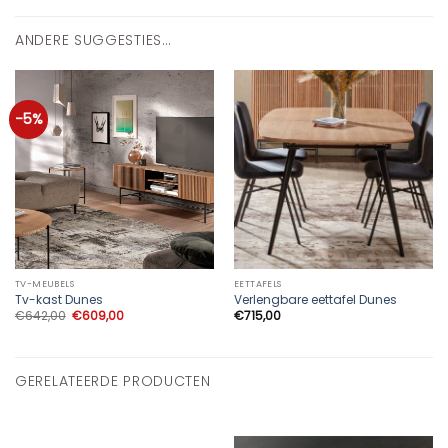
ANDERE SUGGESTIES…
-5%
TV-MEUBELS
EETTAFELS
Tv-kast Dunes
Verlengbare eettafel Dunes
Oorspronkelijke
Huidige
€
642,00
€
609,00
€
715,00
prijs
prijs
was:
is:
€642,00.
€609,00.
GERELATEERDE PRODUCTEN