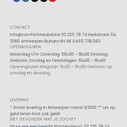
CONTACT
info@comfortmeubel.be
03 235 78 74
Kerkstraat 114,
2060 Antwerpen Buhara BV BE 0455.738.563
OPENINGSUREN
Maandag t/m Zaterdag: 09u30 - 18u30
Dinsdag :
Gesloten
Zondag en Feestdagen: 10u00 - 18u00
Openingsuren Magazijn: 9u30 – 16u30 Gesloten op
zondag en dinsdag
LEVERING
* Gratis levering in Antwerpen vanaf €1000 ** Let op,
geld lenen kost ook geld!
NIET GEVONDEN WAT JE ZOCHT?
Stuur ons een bericht
Klantendienst: 03 235 78 74