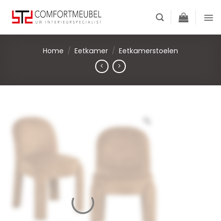
Skip
to
content
Home
/
Eetkamer
/
Eetkamerstoelen