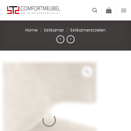
Skip
to
content
Home
/
Eetkamer
/
Eetkamerstoelen