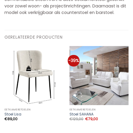
voor zowel woon- als projectinrichtingen. Daarnaast is dit
model ook verkrijgbaar als counterstoel en barstoel.
GERELATEERDE PRODUCTEN
-39%
EETKAMERSTOELEN
EETKAMERSTOELEN
Stoel Lisa
Stoel SAHANA
Oorspronkelijke
Huidige
€
89,00
€
129,00
€
79,00
prijs
prijs
was:
is:
€129,00.
€79,00.