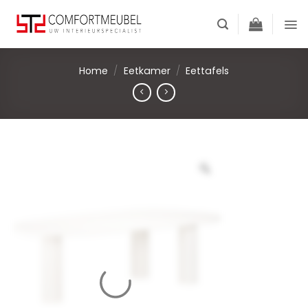
Skip
to
content
Home
/
Eetkamer
/
Eettafels