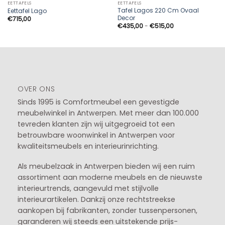
EETTAFELS
EETTAFELS
Tafel Lagos 220 Cm Ovaal
Eettafel Lago
Decor
€
715,00
Prijsklasse:
€
435,00
-
€
515,00
€435,00
tot
€515,00
OVER ONS
Sinds 1995 is Comfortmeubel een gevestigde
meubelwinkel in
Antwerpen
. Met meer dan 100.000
tevreden klanten zijn wij uitgegroeid tot een
betrouwbare woonwinkel in Antwerpen voor
kwaliteitsmeubels en interieurinrichting.
Als meubelzaak in Antwerpen bieden wij een ruim
assortiment aan moderne meubels en de nieuwste
interieurtrends, aangevuld met stijlvolle
interieurartikelen. Dankzij onze rechtstreekse
aankopen bij fabrikanten, zonder tussenpersonen,
garanderen wij steeds een uitstekende prijs-