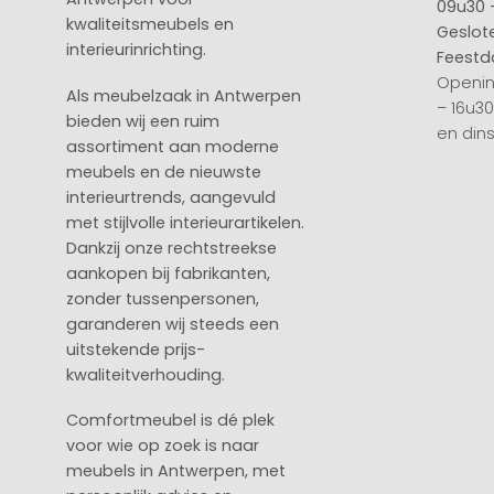
09u30 
kwaliteitsmeubels en
Geslot
interieurinrichting.
Feestd
Openin
Als meubelzaak in Antwerpen
– 16u3
bieden wij een ruim
en din
assortiment aan moderne
meubels en de nieuwste
interieurtrends, aangevuld
met stijlvolle interieurartikelen.
Dankzij onze rechtstreekse
aankopen bij fabrikanten,
zonder tussenpersonen,
garanderen wij steeds een
uitstekende prijs-
kwaliteitverhouding.
Comfortmeubel is dé plek
voor wie op zoek is naar
meubels in Antwerpen, met