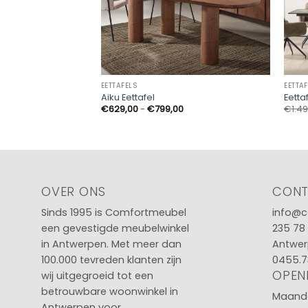
EETTAFELS
EETTA
Aiku Eettafel
Eetta
Prijsklasse:
€
629,00
-
€
799,00
€
1.4
€629,00
tot
€799,00
OVER ONS
CON
Sinds 1995 is Comfortmeubel
info@c
een gevestigde meubelwinkel
235 78
in
Antwerpen
. Met meer dan
Antwer
100.000 tevreden klanten zijn
0455.7
OPEN
wij uitgegroeid tot een
betrouwbare woonwinkel in
Maanda
Antwerpen voor