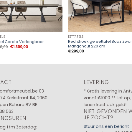
FELS
EETTAFELS
Rechthoekige eettafel Boaz Zwar
fel Cerata Verlengbaar
Mangohout 220 cm
Oorspronkelijke
Huidige
98,00
€
1.399,00
prijs
prijs
€
299,00
was:
is:
€1.498,00.
€1.399,00.
TACT
LEVERING
omfortmeubel.be
03
* Gratis levering in An
 74
Kerkstraat 114, 2060
vanaf €1000 ** Let op,
pen Buhara BV BE
lenen kost ook geld!
NIET GEVONDEN 
38.563
JE ZOCHT?
INGSUREN
Stuur ons een bericht
g t/m Zaterdag: