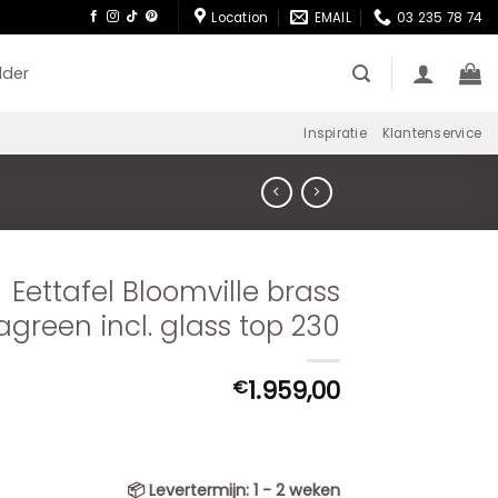
Location
EMAIL
03 235 78 74
lder
Inspiratie
Klantenservice
Eettafel Bloomville brass
agreen incl. glass top 230
1.959,00
€
📦
Levertermijn:
1 - 2 weken