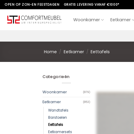
Skip
OPEN OP ZON-EN FEESTDAGEN
GRATIS LEVERING VANAF €1000*
to
content
Woonkamer
Eetkamer
Home
/
Eetkamer
/
Eettafels
Categorieën
Woonkamer
(879)
Eetkamer
(853)
Wandtafels
Barstoelen
Eettafels
Eetkamersets