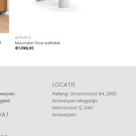
EETTAFELS
EETTAFELS
t
Eettafel Madison San
Moonskin Flow eettafel
Deens Ovaal
€
1.099,00
€
759,00
LOCATIE
twerpen
Parking
: Groenstraat 84, 2060
 geld
Antwerpen
Magazijn
:
Helmstraat 12, 2140
WAT
Antwerpen