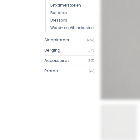
Eetkamerstoelen
Bartafels
Dressoirs
Wand- en Vitrinekasten
Slaapkamer
(257)
Berging
(86)
Accessoires
(301)
Promo
(20)