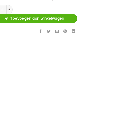
fel Bloomville brass shagreen incl. glass top 230 aantal
Toevoegen aan winkelwagen