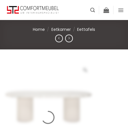
Skip
to
content
Home
/
Eetkamer
/
Eettafels