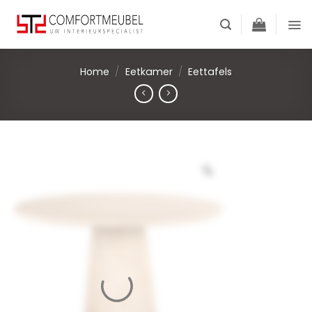
Skip
to
content
Home
/
Eetkamer
/
Eettafels