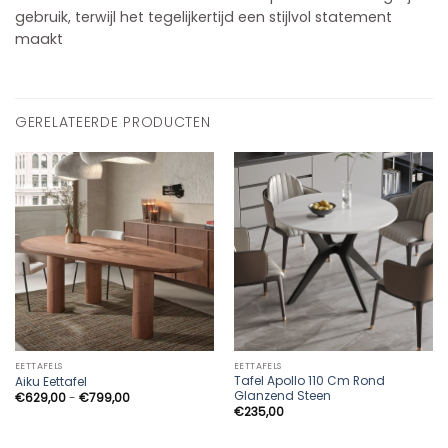
gebruik, terwijl het tegelijkertijd een stijlvol statement
maakt
GERELATEERDE PRODUCTEN
EETTAFELS
EETTAFELS
Tafel Apollo 110 Cm Rond
Aiku Eettafel
Glanzend Steen
Prijsklasse:
€
629,00
-
€
799,00
€629,00
€
235,00
tot
€799,00