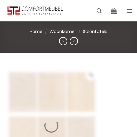
Skip
to
content
Home
/
Woonkamer
/
Salontafels