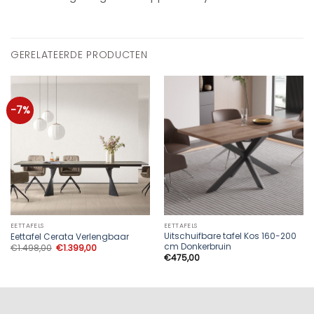
GERELATEERDE PRODUCTEN
-7%
EETTAFELS
EETTAFELS
Uitschuifbare tafel Kos 160-200
Eettafel Cerata Verlengbaar
cm Donkerbruin
Oorspronkelijke
Huidige
€
1.498,00
€
1.399,00
prijs
prijs
€
475,00
was:
is:
€1.498,00.
€1.399,00.