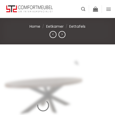
Skip
to
content
Home
/
Eetkamer
/
Eettafels