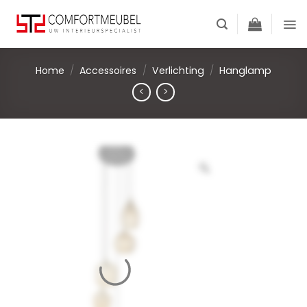
Skip
to
content
Home
/
Accessoires
/
Verlichting
/
Hanglamp