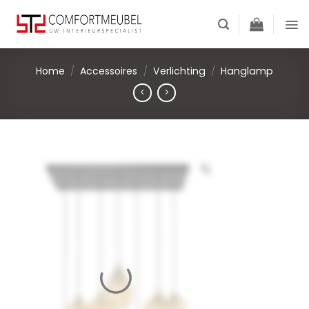
Skip
to
content
Home
/
Accessoires
/
Verlichting
/
Hanglamp