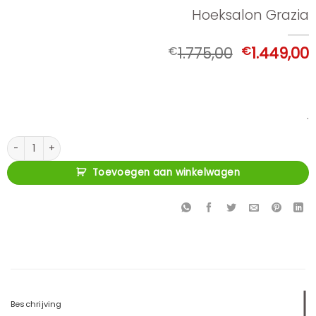
Hoeksalon Grazia
Oorspronk
€
1.775,00
€
1.449,00
prijs
p
was:
i
€1.775,00.
€
.
Hoeksalon Grazia aantal
Toevoegen aan winkelwagen
Beschrijving