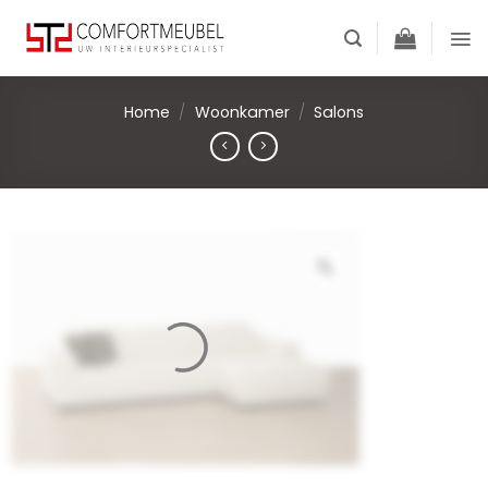
Skip
to
content
Home
/
Woonkamer
/
Salons