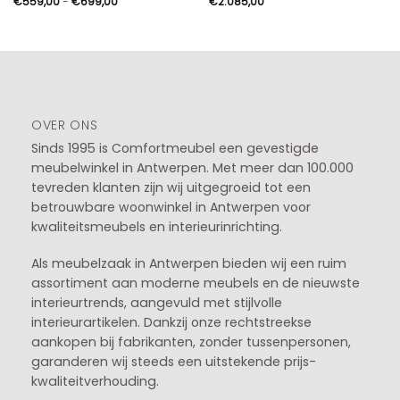
Prijsklasse:
€
559,00
-
€
699,00
€
2.085,00
€559,00
tot
€699,00
OVER ONS
Sinds 1995 is Comfortmeubel een gevestigde
meubelwinkel in
Antwerpen
. Met meer dan 100.000
tevreden klanten zijn wij uitgegroeid tot een
betrouwbare woonwinkel in Antwerpen voor
kwaliteitsmeubels en interieurinrichting.
Als meubelzaak in Antwerpen bieden wij een ruim
assortiment aan moderne meubels en de nieuwste
interieurtrends, aangevuld met stijlvolle
interieurartikelen. Dankzij onze rechtstreekse
aankopen bij fabrikanten, zonder tussenpersonen,
garanderen wij steeds een uitstekende prijs-
kwaliteitverhouding.