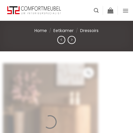
Skip
to
content
Home
/
Eetkamer
/
Dressoirs