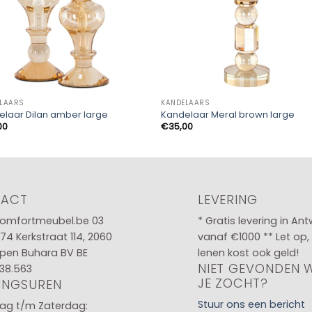
LAARS
KANDELAARS
elaar Dilan amber large
Kandelaar Meral brown large
00
€
35,00
TACT
LEVERING
omfortmeubel.be
03
* Gratis levering in An
 74
Kerkstraat 114, 2060
vanaf €1000 ** Let op,
pen Buhara BV BE
lenen kost ook geld!
NIET GEVONDEN 
38.563
JE ZOCHT?
INGSUREN
Stuur ons een bericht
g t/m Zaterdag: