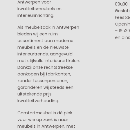
Antwerpen voor
09u30 
kwaliteitsmeubels en
Geslot
interieurinrichting.
Feestd
Openin
Als meubelzaak in Antwerpen
– 16u3
bieden wij een ruim
en din
assortiment aan moderne
meubels en de nieuwste
interieurtrends, aangevuld
met stijlvolle interieurartikelen.
Dankzij onze rechtstreekse
aankopen bij fabrikanten,
zonder tussenpersonen,
garanderen wij steeds een
uitstekende prijs-
kwaliteitverhouding.
Comfortmeubel is dé plek
voor wie op zoek is naar
meubels in Antwerpen, met