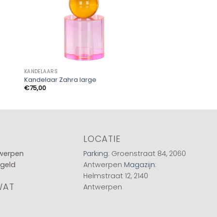
KANDELAARS
KANDELAARS
Kandelaar Zahra large
Kandelaar Cira amb
€
75,00
€
65,00
LOCATIE
twerpen
Parking
: Groenstraat 84, 2060
 geld
Antwerpen
Magazijn
:
Helmstraat 12, 2140
WAT
Antwerpen