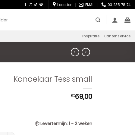
Location
EMAIL
03 235 78 74
lder
Inspiratie
Klantenservice
Kandelaar Tess small
69,00
€
📦
Levertermijn:
1 - 2 weken
laar Tess small aantal