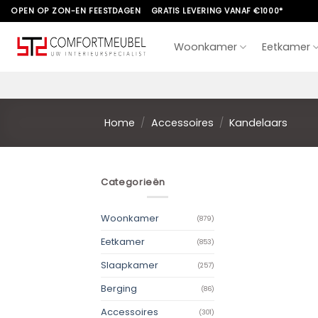
Skip
OPEN OP ZON-EN FEESTDAGEN
GRATIS LEVERING VANAF €1000*
to
content
Woonkamer
Eetkamer
Home
/
Accessoires
/
Kandelaars
Categorieën
Woonkamer
(879)
Eetkamer
(853)
Slaapkamer
(257)
Berging
(86)
Accessoires
(301)