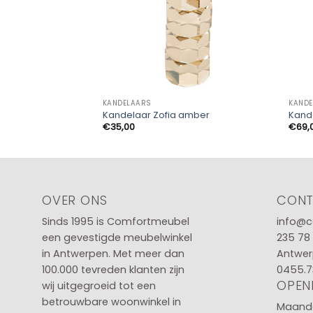
KANDELAARS
KANDE
Kandelaar Zofia amber
Kand
€
35,00
€
69,
OVER ONS
CON
Sinds 1995 is Comfortmeubel
info@c
een gevestigde meubelwinkel
235 78
in
Antwerpen
. Met meer dan
Antwer
100.000 tevreden klanten zijn
0455.7
OPEN
wij uitgegroeid tot een
betrouwbare woonwinkel in
Maanda