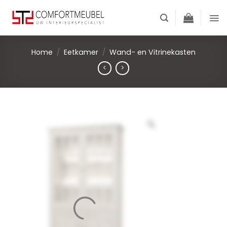
Skip
to
content
Home
/
Eetkamer
/
Wand- en Vitrinekasten