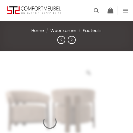
Skip
to
content
Home
/
Woonkamer
/
Fauteuils