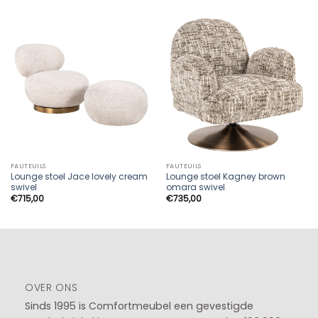
FAUTEUILS
FAUTEUILS
Lounge stoel Jace lovely cream
Lounge stoel Kagney brown
swivel
omara swivel
€
715,00
€
735,00
OVER ONS
Sinds 1995 is Comfortmeubel een gevestigde