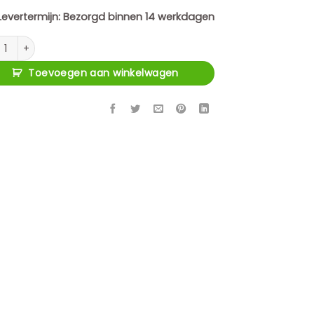
Levertermijn:
Bezorgd binnen 14 werkdagen
a Alma Hoekbank Greige 2,5 zits+Divan Rechts aantal
Toevoegen aan winkelwagen