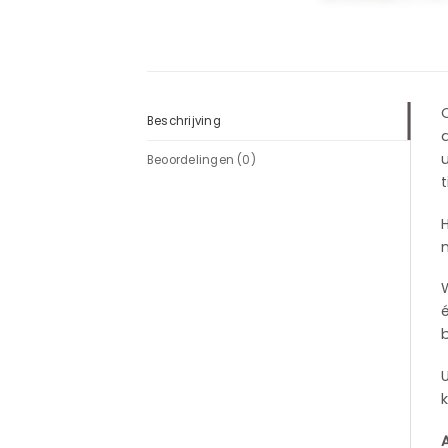
O
Beschrijving
u
Beoordelingen (0)
t
H
W
é
b
k