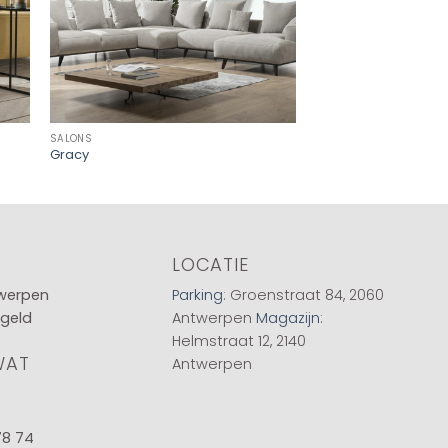
SALONS
SALONS
Gracy
Artemis
LOCATIE
twerpen
Parking
: Groenstraat 84, 2060
 geld
Antwerpen
Magazijn
:
Helmstraat 12, 2140
WAT
Antwerpen
78 74