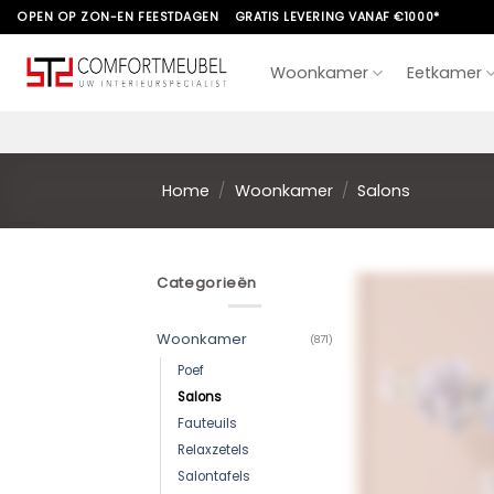
Skip
OPEN OP ZON-EN FEESTDAGEN
GRATIS LEVERING VANAF €1000*
to
content
Woonkamer
Eetkamer
Home
/
Woonkamer
/
Salons
Categorieën
Woonkamer
(871)
Poef
Salons
Fauteuils
Relaxzetels
Salontafels