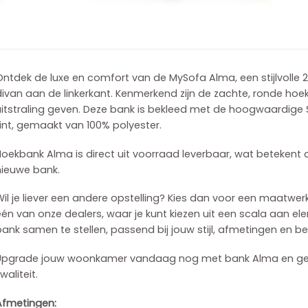
ntdek de luxe en comfort van de MySofa Alma, een stijlvolle 
divan aan de linkerkant. Kenmerkend zijn de zachte, ronde ho
itstraling geven. Deze bank is bekleed met de hoogwaardige S
int, gemaakt van 100% polyester.
oekbank Alma is direct uit voorraad leverbaar, wat betekent 
nieuwe bank.
il je liever een andere opstelling? Kies dan voor een maatwer
én van onze dealers, waar je kunt kiezen uit een scala aan e
ank samen te stellen, passend bij jouw stijl, afmetingen en b
Upgrade jouw woonkamer vandaag nog met bank Alma en genie
waliteit.
Afmetingen: