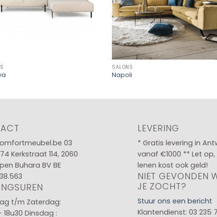
NS
SALONS
ya
Napoli
TACT
LEVERING
omfortmeubel.be
03
* Gratis levering in An
 74
Kerkstraat 114, 2060
vanaf €1000 ** Let op,
pen Buhara BV BE
lenen kost ook geld!
NIET GEVONDEN 
38.563
JE ZOCHT?
INGSUREN
Stuur ons een bericht
g t/m Zaterdag:
Klantendienst: 03 235 
- 18u30
Dinsdag :