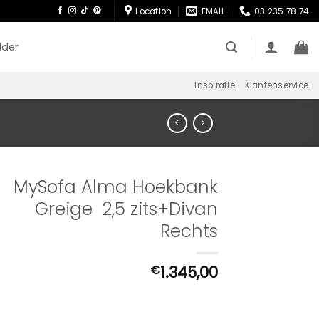
Location
EMAIL
03 235 78 74
lder
Inspiratie
Klantenservice
MySofa Alma Hoekbank
Greige 2,5 zits+Divan
Rechts
1.345,00
€