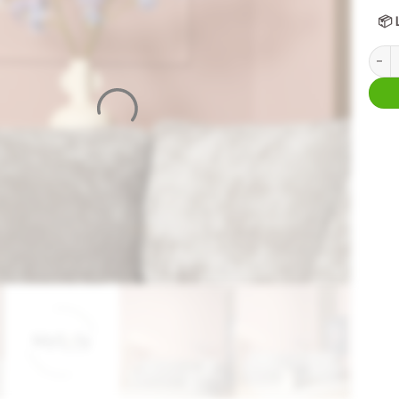
📦
MySof