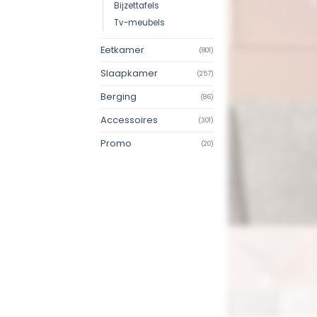
Bijzettafels
Tv-meubels
Eetkamer
(801)
Slaapkamer
(257)
Berging
(86)
Accessoires
(301)
Promo
(20)