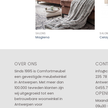
SALONS
SALO
Maglena
Cela
OVER ONS
CON
Sinds 1995 is Comfortmeubel
info@c
een gevestigde meubelwinkel
235 78
in
Antwerpen
. Met meer dan
Antwer
100.000 tevreden klanten zijn
0455.7
OPEN
wij uitgegroeid tot een
betrouwbare woonwinkel in
Maanda
Antwerpen voor
09u30 