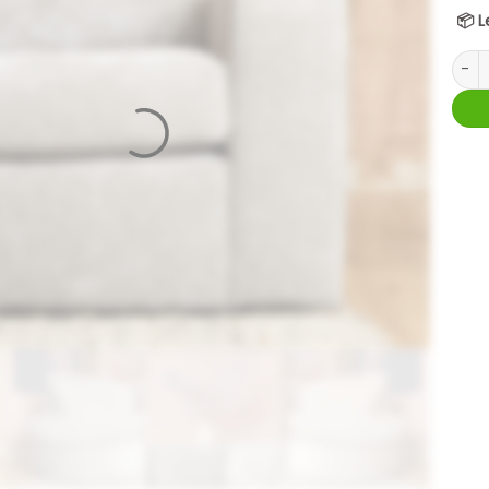
📦
L
MySof