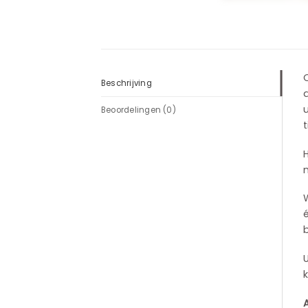
O
Beschrijving
u
Beoordelingen (0)
t
H
W
é
b
k