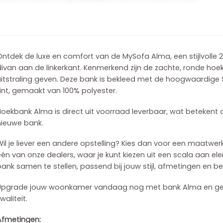
ntdek de luxe en comfort van de MySofa Alma, een stijlvolle 
divan aan de linkerkant. Kenmerkend zijn de zachte, ronde ho
itstraling geven. Deze bank is bekleed met de hoogwaardige S
int, gemaakt van 100% polyester.
oekbank Alma is direct uit voorraad leverbaar, wat betekent 
nieuwe bank.
il je liever een andere opstelling? Kies dan voor een maatwer
én van onze dealers, waar je kunt kiezen uit een scala aan e
ank samen te stellen, passend bij jouw stijl, afmetingen en b
Upgrade jouw woonkamer vandaag nog met bank Alma en genie
waliteit.
Afmetingen: