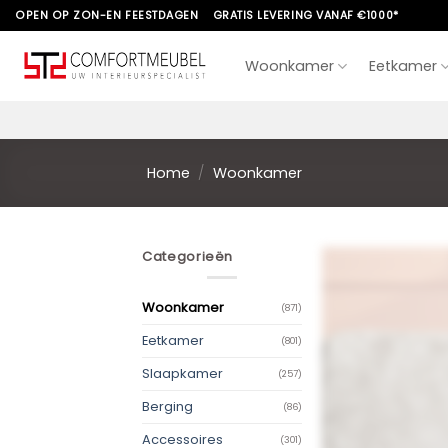
Skip
OPEN OP ZON-EN FEESTDAGEN
GRATIS LEVERING VANAF €1000*
to
content
Woonkamer
Eetkamer
Home
/
Woonkamer
Categorieën
Woonkamer
(871)
Eetkamer
(801)
Slaapkamer
(257)
Berging
(86)
Accessoires
(301)