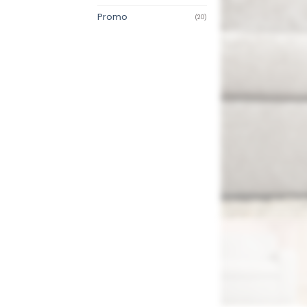
Promo
(20)