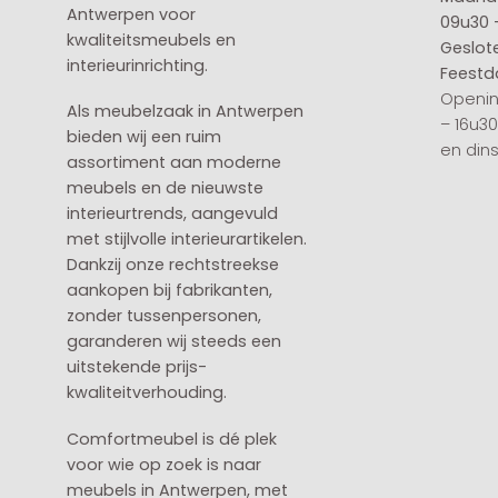
Antwerpen voor
09u30 
kwaliteitsmeubels en
Geslot
interieurinrichting.
Feestd
Openin
Als meubelzaak in Antwerpen
– 16u3
bieden wij een ruim
en din
assortiment aan moderne
meubels en de nieuwste
interieurtrends, aangevuld
met stijlvolle interieurartikelen.
Dankzij onze rechtstreekse
aankopen bij fabrikanten,
zonder tussenpersonen,
garanderen wij steeds een
uitstekende prijs-
kwaliteitverhouding.
Comfortmeubel is dé plek
voor wie op zoek is naar
meubels in Antwerpen, met