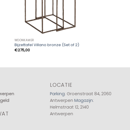
WOONKAMER
WOONKAMER
Bijzettafel Villano bronze (Set of 2)
Stoel Ariba Stof Ot
€
275,00
€
73,00
LOCATIE
twerpen
Parking
: Groenstraat 84, 2060
 geld
Antwerpen
Magazijn
:
Helmstraat 12, 2140
WAT
Antwerpen