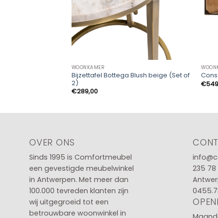
WOONKAMER
WOON
Bijzettafel Bottega Blush beige (Set of
Conso
2)
€
549
€
289,00
OVER ONS
CON
Sinds 1995 is Comfortmeubel
info@c
een gevestigde meubelwinkel
235 78
in
Antwerpen
. Met meer dan
Antwer
100.000 tevreden klanten zijn
0455.7
OPEN
wij uitgegroeid tot een
betrouwbare woonwinkel in
Maanda