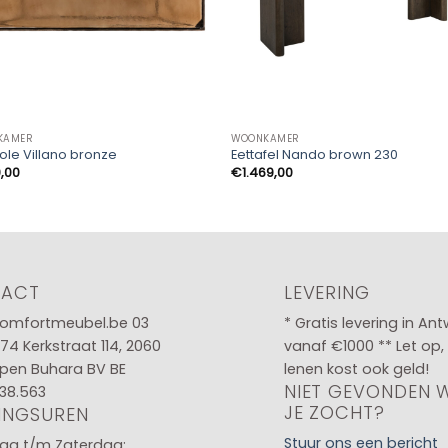
KAMER
WOONKAMER
le Villano bronze
Eettafel Nando brown 230
,00
€
1.469,00
TACT
LEVERING
omfortmeubel.be
03
* Gratis levering in An
 74
Kerkstraat 114, 2060
vanaf €1000 ** Let op,
pen Buhara BV BE
lenen kost ook geld!
NIET GEVONDEN 
38.563
JE ZOCHT?
INGSUREN
Stuur ons een bericht
g t/m Zaterdag: