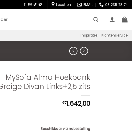
Location
EMAIL
03 235 78 74
lder
Inspiratie
Klantenservice
MySofa Alma Hoekbank
Greige Divan Links+2,5 zits
1.642,00
€
Beschikbaar via nabestelling