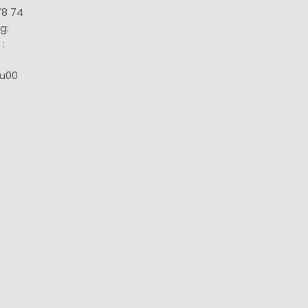
78 74
g:
:
8u00