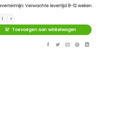
evertermijn:
Verwachte levertijd 8-12 weken
a Alma Hoekbank Greige Divan Links+2,5 zits aantal
Toevoegen aan winkelwagen