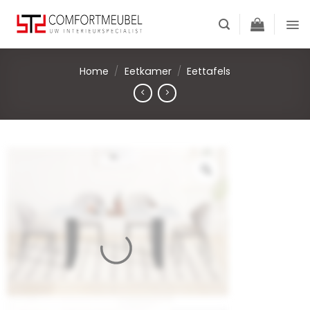
Skip
to
content
Home
/
Eetkamer
/
Eettafels