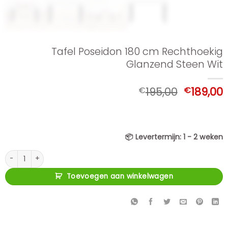
Tafel Poseidon 180 cm Rechthoekig
Glanzend Steen Wit
Oorspron
€
195,00
€
189,00
prijs
p
was:
i
€195,00.
€
📦
Levertermijn:
1 - 2 weken
Tafel Poseidon 180 cm Rechthoekig Glanzend Steen Wit aantal
Toevoegen aan winkelwagen