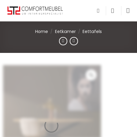
Skip
to
content
Home
/
Eetkamer
/
Eettafels