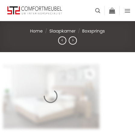
Skip
to
content
Home
/
Slaapkamer
/
Boxsprings