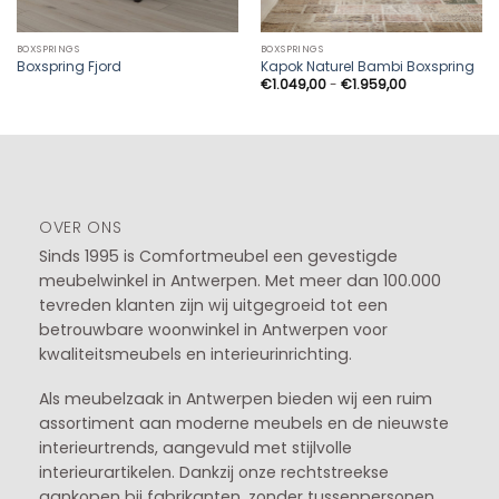
BOXSPRINGS
BOXSPRINGS
Boxspring Fjord
Kapok Naturel Bambi Boxspring
Prijsklasse:
€
1.049,00
-
€
1.959,00
€1.049,00
tot
€1.959,00
OVER ONS
Sinds 1995 is Comfortmeubel een gevestigde
meubelwinkel in
Antwerpen
. Met meer dan 100.000
tevreden klanten zijn wij uitgegroeid tot een
betrouwbare woonwinkel in Antwerpen voor
kwaliteitsmeubels en interieurinrichting.
Als meubelzaak in Antwerpen bieden wij een ruim
assortiment aan moderne meubels en de nieuwste
interieurtrends, aangevuld met stijlvolle
interieurartikelen. Dankzij onze rechtstreekse
aankopen bij fabrikanten, zonder tussenpersonen,