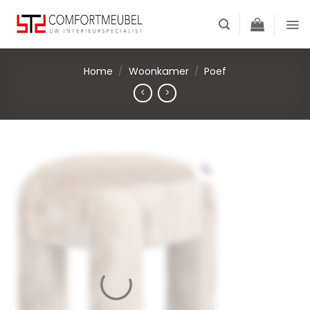
Skip
to
content
Home
/
Woonkamer
/
Poef