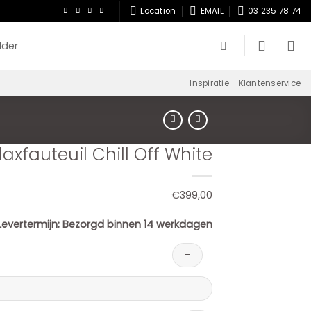
Location
EMAIL
03 235 78 74
lder
Inspiratie
Klantenservice
laxfauteuil Chill Off White
€
399,00
Levertermijn:
Bezorgd binnen 14 werkdagen
fauteuil