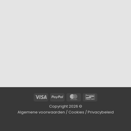
Visa
PayPal
MasterCard
Bancontact
Copyright 2026 ©
Algemene voorwaarden
/
Cookies
/
Privacybeleid