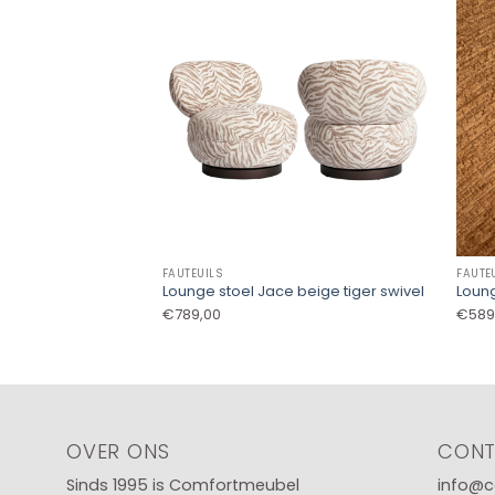
FAUTEUILS
FAUTE
Lounge stoel Jace beige tiger swivel
Loung
€
789,00
€
589
OVER ONS
CON
Sinds 1995 is Comfortmeubel
info@c