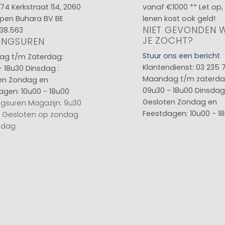
 74
Kerkstraat 114, 2060
vanaf €1000 ** Let op,
pen Buhara BV BE
lenen kost ook geld!
NIET GEVONDEN 
38.563
JE ZOCHT?
INGSUREN
Stuur ons een bericht
g t/m Zaterdag:
Klantendienst: 03 235 
- 18u30
Dinsdag :
Maandag t/m zaterda
en
Zondag en
09u30 - 18u00
Dinsdag 
agen: 10u00 - 18u00
Gesloten
Zondag en
gsuren Magazijn: 9u30
Feestdagen: 10u00 - 1
0 Gesloten op zondag
sdag