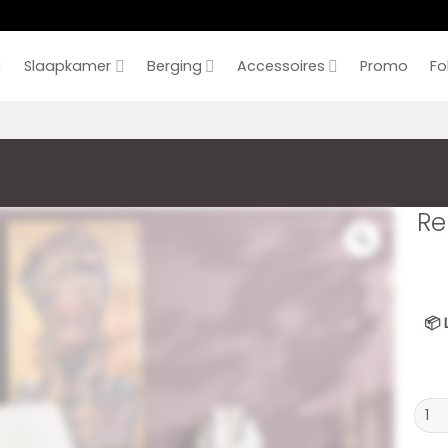
Slaapkamer
Berging
Accessoires
Promo
Fo
Re
📦
Relax
Chill
Off