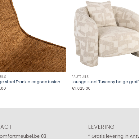
UILS
FAUTEUILS
e stoel Frankie cognac fusion
Lounge stoel Tuscany beige graff
,00
€
1.025,00
TACT
LEVERING
omfortmeubel.be
03
* Gratis levering in An