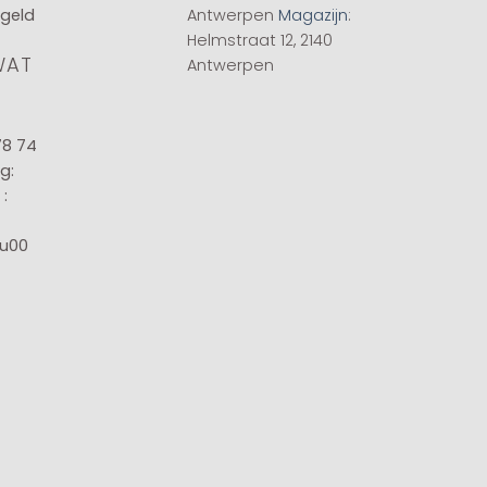
 geld
Antwerpen
Magazijn
:
Helmstraat 12, 2140
WAT
Antwerpen
78 74
g:
:
8u00