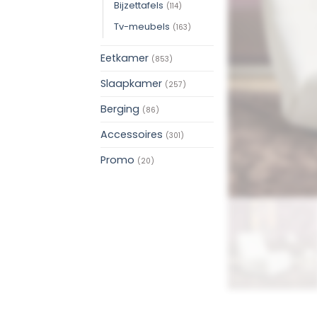
Bijzettafels
(114)
Tv-meubels
(163)
Eetkamer
(853)
Slaapkamer
(257)
Berging
(86)
Accessoires
(301)
Promo
(20)