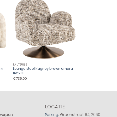
FAUTEUILS
FAUTEUILS
Lounge stoel Kagney brown omara
Lounge stoel Jackie
ic
swivel
swivel kids
€
735,00
€
349,00
LOCATIE
twerpen
Parking
: Groenstraat 84, 2060