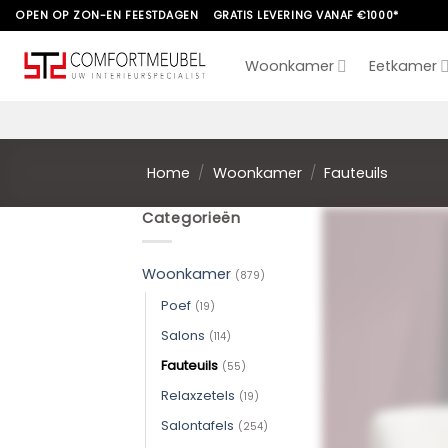
Skip
OPEN OP ZON-EN FEESTDAGEN
GRATIS LEVERING VANAF €1000*
to
content
Woonkamer
Eetkamer
Home
/
Woonkamer
/
Fauteuils
Categorieën
Woonkamer
(879)
Poef
(19)
Salons
(114)
Fauteuils
(55)
Relaxzetels
(19)
Salontafels
(254)