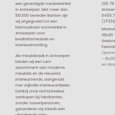
een gevestigde meubelwinkel
235 78
in
Antwerpen
. Met meer dan
Antwer
100.000 tevreden klanten zijn
0455.7
OPEN
wij uitgegroeid tot een
betrouwbare woonwinkel in
Maanda
Antwerpen voor
09u30 
kwaliteitsmeubels en
Geslot
interieurinrichting.
Feestd
Openin
Als meubelzaak in Antwerpen
– 16u3
bieden wij een ruim
en din
assortiment aan moderne
meubels en de nieuwste
interieurtrends, aangevuld
met stijlvolle interieurartikelen.
Dankzij onze rechtstreekse
aankopen bij fabrikanten,
zonder tussenpersonen,
garanderen wij steeds een
uitstekende prijs-