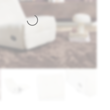
Whit
aanta