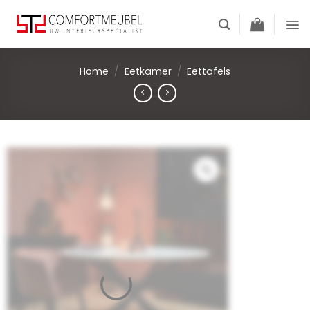
Skip
to
content
Home
/
Eetkamer
/
Eettafels