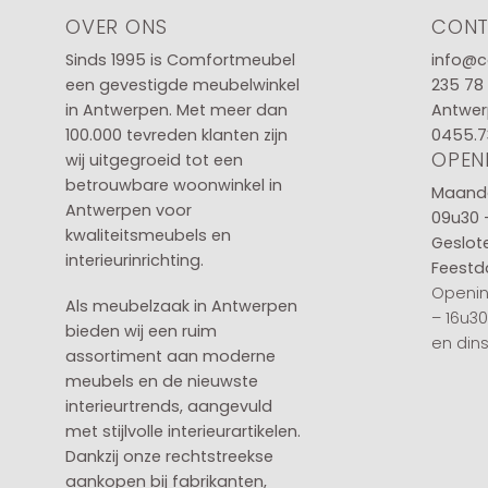
OVER ONS
CON
Sinds 1995 is Comfortmeubel
info@c
een gevestigde meubelwinkel
235 78
in
Antwerpen
. Met meer dan
Antwer
100.000 tevreden klanten zijn
0455.7
OPEN
wij uitgegroeid tot een
betrouwbare woonwinkel in
Maanda
Antwerpen voor
09u30 
kwaliteitsmeubels en
Geslot
interieurinrichting.
Feestd
Openin
Als meubelzaak in Antwerpen
– 16u3
bieden wij een ruim
en din
assortiment aan moderne
meubels en de nieuwste
interieurtrends, aangevuld
met stijlvolle interieurartikelen.
Dankzij onze rechtstreekse
aankopen bij fabrikanten,