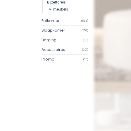
Bijzettafels
Tv-meubels
Eetkamer
(853)
Slaapkamer
(257)
Berging
(86)
Accessoires
(301)
Promo
(20)