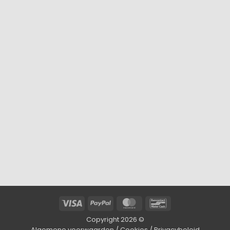
Visa
PayPal
MasterCard
Bancontact
Copyright 2026 ©
Algemene voorwaarden
/
Cookies
/
Privacybeleid