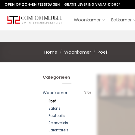
Skip
OPEN OP ZON-EN FEESTDAGEN
GRATIS LEVERING VANAF €1000*
to
content
Woonkamer
Eetkamer
Home
/
Woonkamer
/
Poef
Categorieën
Woonkamer
(879)
Poef
Salons
Fauteuils
Relaxzetels
Salontafels