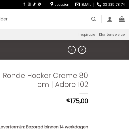
Location
EMAIL
03 235 78 74
lder
Inspiratie
Klantenservice
Ronde Hocker Creme 80
cm | Adore 102
175,00
€
Levertermijn:
Bezorgd binnen 14 werkdagen