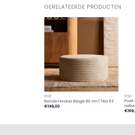
GERELATEERDE PRODUCTEN
POEF
POEF
Poef
Ronde Hocker Beige 80 cm | Tilia 03
natur
€
149,00
€
169