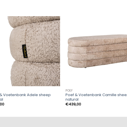
POEF
 & Voetenbank Adele sheep
Poef & Voetenbank Camille she
al
natural
,00
€
439,00