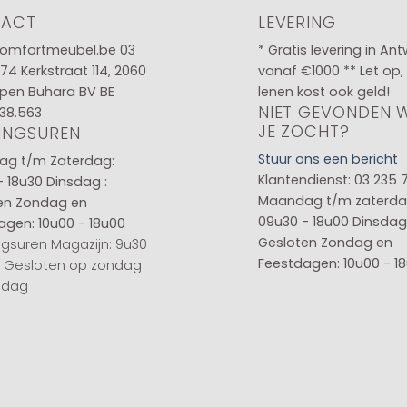
TACT
LEVERING
omfortmeubel.be
03
* Gratis levering in An
 74
Kerkstraat 114, 2060
vanaf €1000 ** Let op,
pen Buhara BV BE
lenen kost ook geld!
NIET GEVONDEN 
38.563
JE ZOCHT?
INGSUREN
Stuur ons een bericht
g t/m Zaterdag:
Klantendienst: 03 235 
- 18u30
Dinsdag :
Maandag t/m zaterda
en
Zondag en
09u30 - 18u00
Dinsdag 
agen: 10u00 - 18u00
Gesloten
Zondag en
gsuren Magazijn: 9u30
Feestdagen: 10u00 - 1
0 Gesloten op zondag
sdag