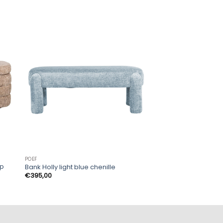
POEF
POEF
ep
Poef & Voetenbank 
Bank Holly light blue chenille
cream
€
395,00
€
235,00