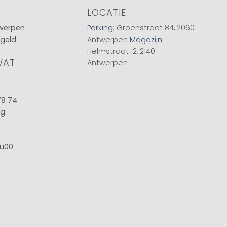
LOCATIE
twerpen
Parking
: Groenstraat 84, 2060
 geld
Antwerpen
Magazijn
:
Helmstraat 12, 2140
WAT
Antwerpen
78 74
g:
:
8u00