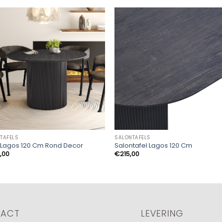
TAFELS
SALONTAFELS
l Lagos 120 Cm Rond Decor
Salontafel Lagos 120 Cm
,00
€
215,00
TACT
LEVERING