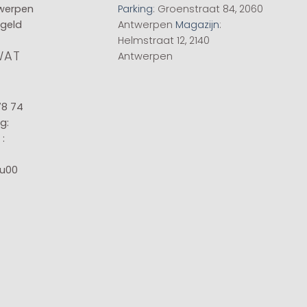
twerpen
Parking
: Groenstraat 84, 2060
 geld
Antwerpen
Magazijn
:
Helmstraat 12, 2140
WAT
Antwerpen
78 74
g:
:
8u00