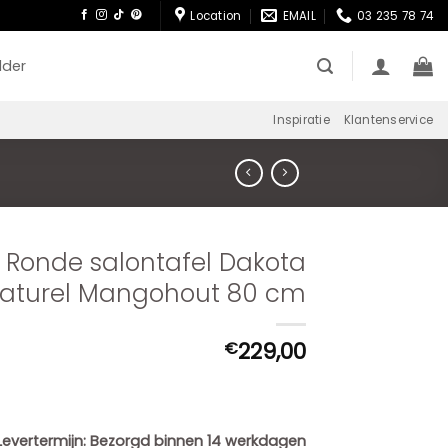
Location
EMAIL
03 235 78 74
lder
Inspiratie
Klantenservice
Ronde salontafel Dakota
aturel Mangohout 80 cm
229,00
€
Levertermijn:
Bezorgd binnen 14 werkdagen