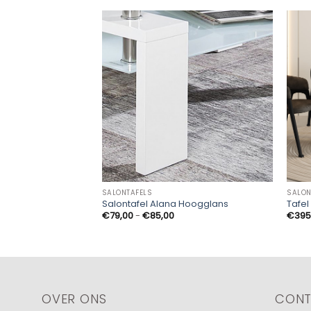
SALONTAFELS
SALON
Salontafel Alana Hoogglans
Tafe
Prijsklasse:
€
79,00
-
€
85,00
€
395
€79,00
tot
€85,00
OVER ONS
CON