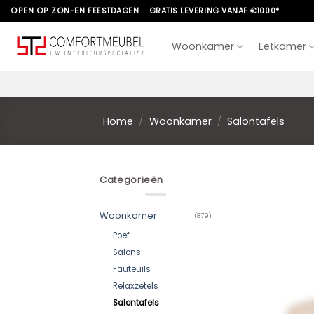
Skip
OPEN OP ZON-EN FEESTDAGEN
GRATIS LEVERING VANAF €1000*
to
content
Woonkamer
Eetkamer
Home
/
Woonkamer
/
Salontafels
Categorieën
Woonkamer
(879)
Poef
Salons
Fauteuils
Relaxzetels
Salontafels