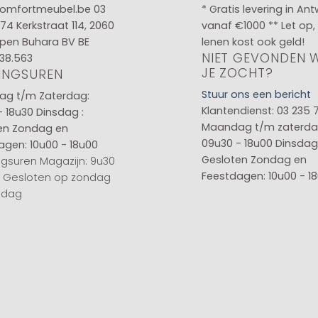
omfortmeubel.be
03
* Gratis levering in An
 74
Kerkstraat 114, 2060
vanaf €1000 ** Let op,
pen Buhara BV BE
lenen kost ook geld!
NIET GEVONDEN 
38.563
JE ZOCHT?
INGSUREN
Stuur ons een bericht
g t/m Zaterdag:
Klantendienst: 03 235 
- 18u30
Dinsdag :
Maandag t/m zaterda
en
Zondag en
09u30 - 18u00
Dinsdag 
agen: 10u00 - 18u00
Gesloten
Zondag en
gsuren Magazijn: 9u30
Feestdagen: 10u00 - 1
0 Gesloten op zondag
sdag