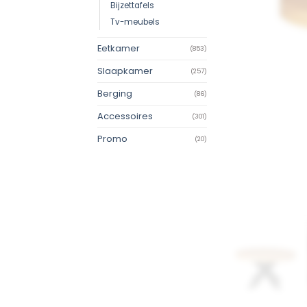
Bijzettafels
Tv-meubels
Eetkamer
(853)
Slaapkamer
(257)
Berging
(86)
Accessoires
(301)
Promo
(20)