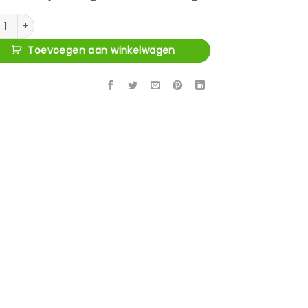
 salontafel Dakota Naturel Mangohout 80 cm aantal
Toevoegen aan winkelwagen