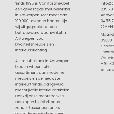
Sinds 1995 is Comfortmeubel
info@c
een gevestigde meubelwinkel
235 78
in
Antwerpen
. Met meer dan
Antwer
100.000 tevreden klanten zijn
0455.7
OPEN
wij uitgegroeid tot een
betrouwbare woonwinkel in
Maanda
Antwerpen voor
09u30 
kwaliteitsmeubels en
Geslot
interieurinrichting.
Feestd
Openin
Als meubelzaak in Antwerpen
– 16u3
bieden wij een ruim
en din
assortiment aan moderne
meubels en de nieuwste
interieurtrends, aangevuld
met stijlvolle interieurartikelen.
Dankzij onze rechtstreekse
aankopen bij fabrikanten,
zonder tussenpersonen,
garanderen wij steeds een