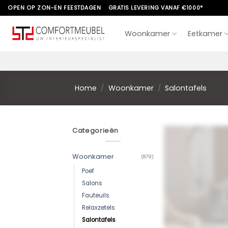
Skip
OPEN OP ZON-EN FEESTDAGEN
GRATIS LEVERING VANAF €1000*
to
content
Woonkamer
Eetkamer
Home
/
Woonkamer
/
Salontafels
Categorieën
Woonkamer
(879)
Poef
Salons
Fauteuils
Relaxzetels
Salontafels