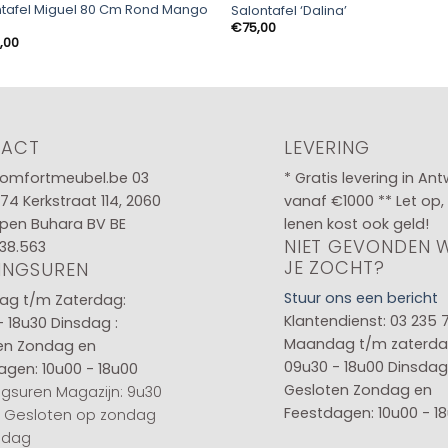
ntafel Miguel 80 Cm Rond Mango
Salontafel ‘Dalina’
€
75,00
,00
TACT
LEVERING
omfortmeubel.be
03
* Gratis levering in An
 74
Kerkstraat 114, 2060
vanaf €1000 ** Let op,
pen Buhara BV BE
lenen kost ook geld!
NIET GEVONDEN 
38.563
JE ZOCHT?
INGSUREN
Stuur ons een bericht
g t/m Zaterdag:
Klantendienst: 03 235 
- 18u30
Dinsdag :
Maandag t/m zaterda
en
Zondag en
09u30 - 18u00
Dinsdag 
agen: 10u00 - 18u00
Gesloten
Zondag en
gsuren Magazijn: 9u30
Feestdagen: 10u00 - 1
0 Gesloten op zondag
sdag