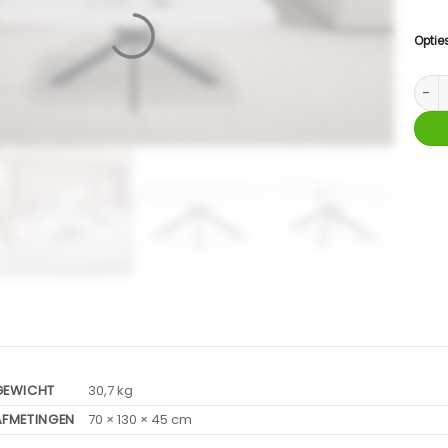
Optie
Salon
GEWICHT
30,7 kg
AFMETINGEN
70 × 130 × 45 cm