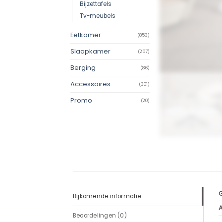
Bijzettafels
Tv-meubels
Eetkamer
(853)
Slaapkamer
(257)
Berging
(86)
Accessoires
(301)
Promo
(20)
Bijkomende informatie
Beoordelingen (0)