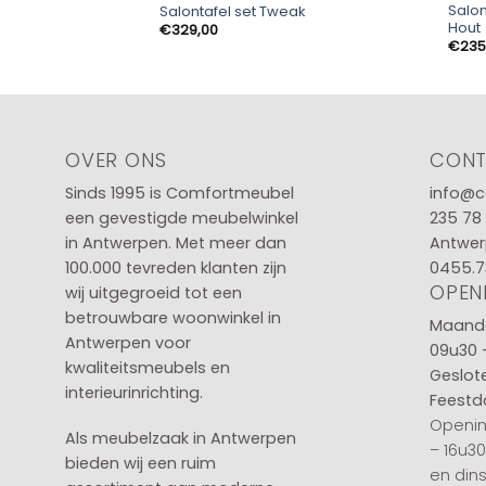
Salo
Salontafel set Tweak
Hout
€
329,00
€
235
OVER ONS
CON
Sinds 1995 is Comfortmeubel
info@c
een gevestigde meubelwinkel
235 78
in
Antwerpen
. Met meer dan
Antwer
100.000 tevreden klanten zijn
0455.7
OPEN
wij uitgegroeid tot een
betrouwbare woonwinkel in
Maanda
Antwerpen voor
09u30 
kwaliteitsmeubels en
Geslot
interieurinrichting.
Feestd
Openin
Als meubelzaak in Antwerpen
– 16u3
bieden wij een ruim
en din