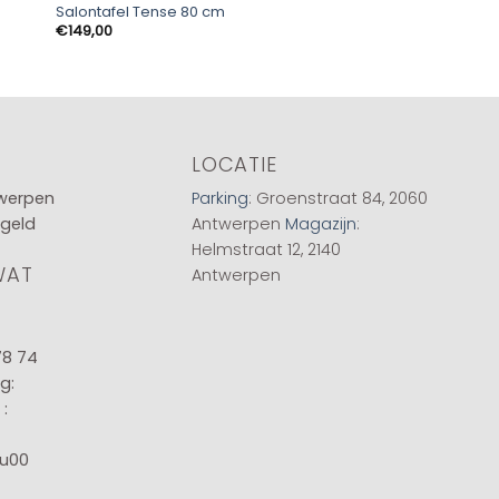
Salontafel Tense 80 cm
Perugia Salontafel
Pr
€
149,00
€
299,00
-
€
399,00
€
to
€
LOCATIE
twerpen
Parking
: Groenstraat 84, 2060
 geld
Antwerpen
Magazijn
:
Helmstraat 12, 2140
WAT
Antwerpen
78 74
g:
:
8u00