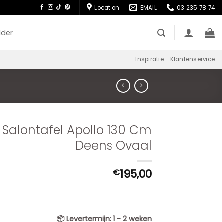
Location
EMAIL
03 235 78 74
lder
Inspiratie
Klantenservice
Salontafel Apollo 130 Cm
Deens Ovaal
195,00
€
📦
Levertermijn:
1 - 2 weken