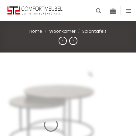
Skip
to
content
Home
/
Woonkamer
/
Salontafels