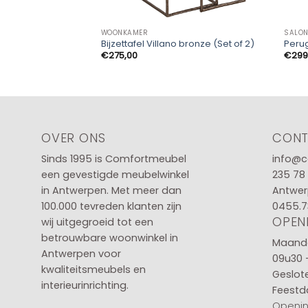
WOONKAMER
SALON
Bijzettafel Villano bronze (Set of 2)
Perug
€
275,00
€
299
OVER ONS
CON
Sinds 1995 is Comfortmeubel
info@c
een gevestigde meubelwinkel
235 78
in
Antwerpen
. Met meer dan
Antwer
100.000 tevreden klanten zijn
0455.7
OPEN
wij uitgegroeid tot een
betrouwbare woonwinkel in
Maanda
Antwerpen voor
09u30 
kwaliteitsmeubels en
Geslot
interieurinrichting.
Feestd
Openin