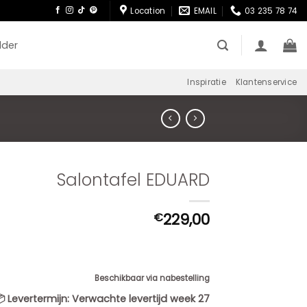
Location
EMAIL
03 235 78 74
lder
Inspiratie
Klantenservice
Salontafel EDUARD
229,00
€
Beschikbaar via nabestelling
📦
Levertermijn:
Verwachte levertijd week 27