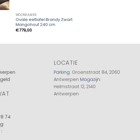
WOONKAMER
WOONKAMER
Ovale eettafel Brandy Zwart
Hanglamp Chavine 
Mangohout 240 cm
€
999,00
€
779,00
LOCATIE
twerpen
Parking
: Groenstraat 84, 2060
 geld
Antwerpen
Magazijn
:
Helmstraat 12, 2140
WAT
Antwerpen
78 74
g:
: