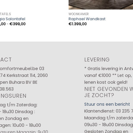
TAFELS
WOONKAMER
ia Salontafel
Raphael Wandkast
Prijsklasse:
,00
-
€
399,00
€
1.399,00
€299,00
tot
€399,00
TACT
LEVERING
omfortmeubel.be
03
* Gratis levering in An
 74
Kerkstraat 114, 2060
vanaf €1000 ** Let op,
pen Buhara BV BE
lenen kost ook geld!
NIET GEVONDEN 
38.563
JE ZOCHT?
INGSUREN
Stuur ons een bericht
g t/m Zaterdag:
Klantendienst: 03 235 
- 18u30
Dinsdag :
Maandag t/m zaterda
en
Zondag en
09u30 - 18u00
Dinsdag 
agen: 10u00 - 18u00
Gesloten
Zondag en
gsuren Magazijn: 9u30