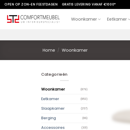
Skip
OPEN OP ZON-EN FEESTDAGEN
GRATIS LEVERING VANAF €1000*
to
content
Woonkamer
Eetkamer
Home
/
Woonkamer
Categorieën
Woonkamer
(879)
Eetkamer
(853)
Slaapkamer
(257)
Berging
(86)
Accessoires
(301)