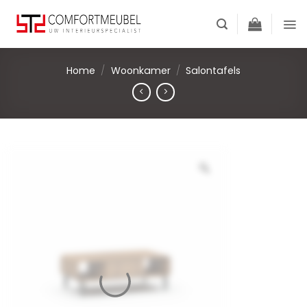
Skip
to
content
Home
/
Woonkamer
/
Salontafels