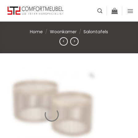
Skip
to
content
Home
/
Woonkamer
/
Salontafels