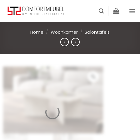
Skip
to
content
Home
/
Woonkamer
/
Salontafels