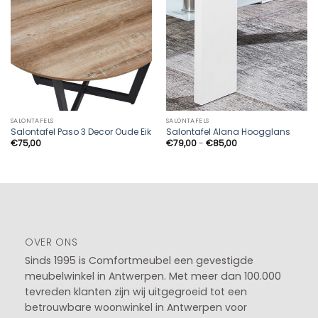
SALONTAFELS
SALONTAFELS
Salontafel Paso 3 Decor Oude Eik
Salontafel Alana Hoogglans
Prijsklasse:
€
75,00
€
79,00
-
€
85,00
€79,00
tot
€85,00
OVER ONS
Sinds 1995 is Comfortmeubel een gevestigde
meubelwinkel in
Antwerpen
. Met meer dan 100.000
tevreden klanten zijn wij uitgegroeid tot een
betrouwbare woonwinkel in Antwerpen voor