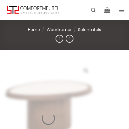
Skip
to
content
Home
/
Woonkamer
/
Salontafels