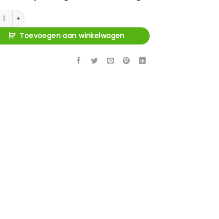
tafel Numa Naturel Travertin 103 cm aantal
Toevoegen aan winkelwagen