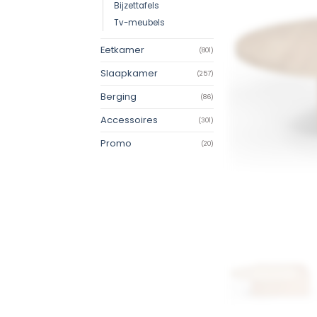
Bijzettafels
Tv-meubels
Eetkamer
(801)
Slaapkamer
(257)
Berging
(86)
Accessoires
(301)
Promo
(20)