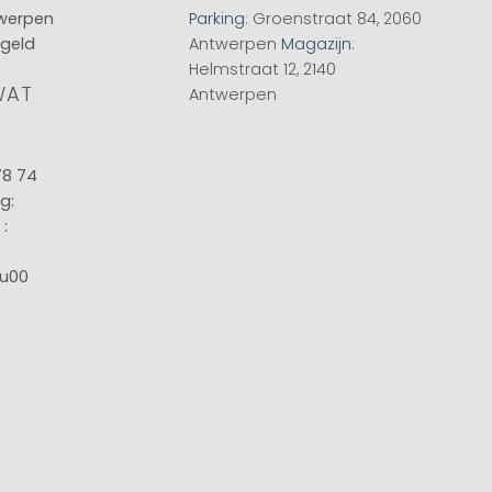
twerpen
Parking
: Groenstraat 84, 2060
 geld
Antwerpen
Magazijn
:
Helmstraat 12, 2140
WAT
Antwerpen
78 74
g:
:
8u00