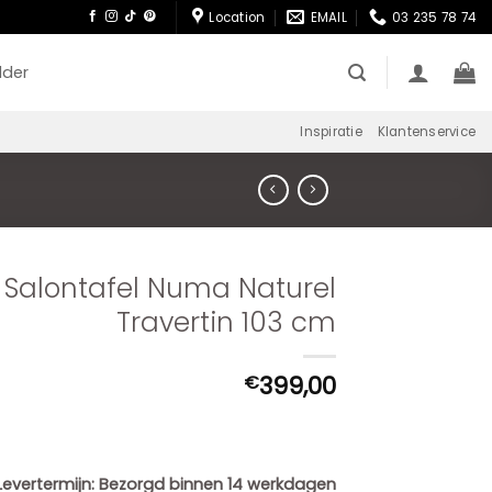
Location
EMAIL
03 235 78 74
lder
Inspiratie
Klantenservice
Salontafel Numa Naturel
Travertin 103 cm
399,00
€
Levertermijn:
Bezorgd binnen 14 werkdagen