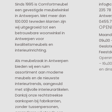
Sinds 1995 is Comfortmeubel
info@c
een gevestigde meubelwinkel
235 78
in
Antwerpen
. Met meer dan
Antwer
100.000 tevreden klanten zijn
0455.7
OPEN
wij uitgegroeid tot een
betrouwbare woonwinkel in
Maanda
Antwerpen voor
09u30 
kwaliteitsmeubels en
Geslot
interieurinrichting.
Feestd
Openin
Als meubelzaak in Antwerpen
– 16u3
bieden wij een ruim
en din
assortiment aan moderne
meubels en de nieuwste
interieurtrends, aangevuld
met stijlvolle interieurartikelen.
Dankzij onze rechtstreekse
aankopen bij fabrikanten,
zonder tussenpersonen,