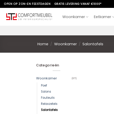
Skip
OPEN OP ZON-EN FEESTDAGEN
GRATIS LEVERING VANAF €1000*
to
content
Woonkamer
Eetkamer
Home
/
Woonkamer
/
Salontafels
Categorieën
Woonkamer
(871)
Poef
Salons
Fauteuils
Relaxzetels
Salontafels