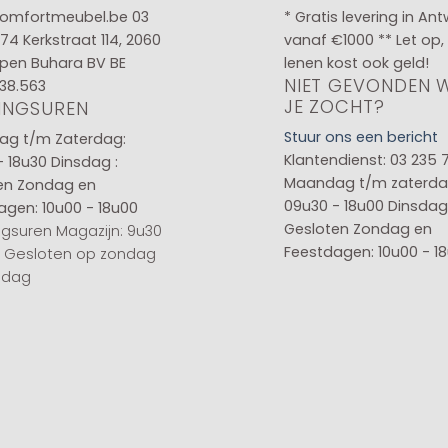
omfortmeubel.be
03
* Gratis levering in An
 74
Kerkstraat 114, 2060
vanaf €1000 ** Let op,
pen Buhara BV BE
lenen kost ook geld!
NIET GEVONDEN 
38.563
JE ZOCHT?
INGSUREN
Stuur ons een bericht
g t/m Zaterdag:
Klantendienst: 03 235 
- 18u30
Dinsdag :
Maandag t/m zaterda
en
Zondag en
09u30 - 18u00
Dinsdag 
agen: 10u00 - 18u00
Gesloten
Zondag en
gsuren Magazijn: 9u30
Feestdagen: 10u00 - 1
0 Gesloten op zondag
sdag