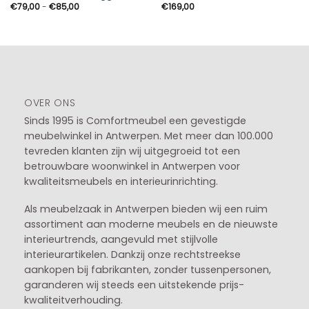
Prijsklasse:
€
79,00
-
€
85,00
€
169,00
€79,00
tot
€85,00
OVER ONS
Sinds 1995 is Comfortmeubel een gevestigde
meubelwinkel in
Antwerpen
. Met meer dan 100.000
tevreden klanten zijn wij uitgegroeid tot een
betrouwbare woonwinkel in Antwerpen voor
kwaliteitsmeubels en interieurinrichting.
Als meubelzaak in Antwerpen bieden wij een ruim
assortiment aan moderne meubels en de nieuwste
interieurtrends, aangevuld met stijlvolle
interieurartikelen. Dankzij onze rechtstreekse
aankopen bij fabrikanten, zonder tussenpersonen,
garanderen wij steeds een uitstekende prijs-
kwaliteitverhouding.