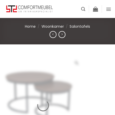
Skip
to
content
Home
/
Woonkamer
/
Salontafels