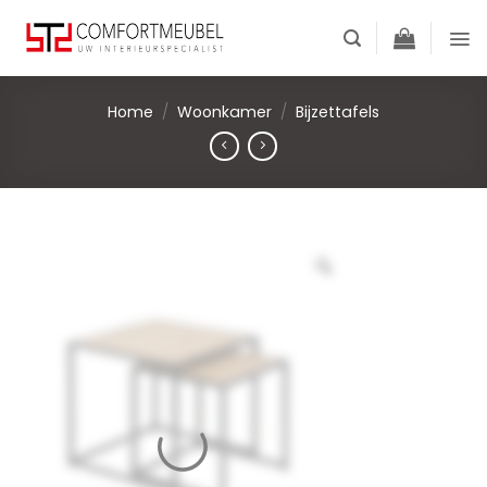
Skip
to
content
Home
/
Woonkamer
/
Bijzettafels