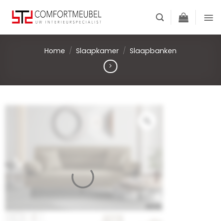
Skip
to
content
Home
/
Slaapkamer
/
Slaapbanken