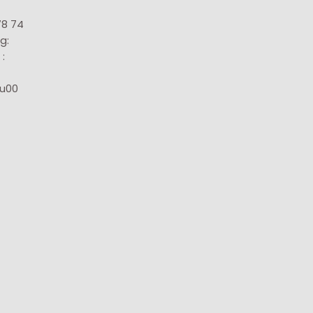
78 74
g:
:
8u00