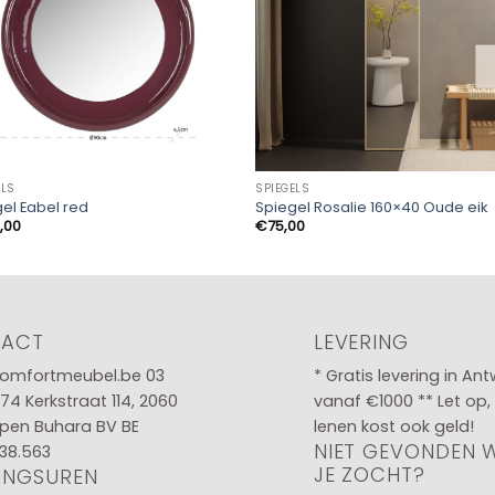
ELS
SPIEGELS
el Eabel red
Spiegel Rosalie 160×40 Oude eik
,00
€
75,00
TACT
LEVERING
omfortmeubel.be
03
* Gratis levering in An
 74
Kerkstraat 114, 2060
vanaf €1000 ** Let op,
pen Buhara BV BE
lenen kost ook geld!
NIET GEVONDEN 
38.563
JE ZOCHT?
INGSUREN