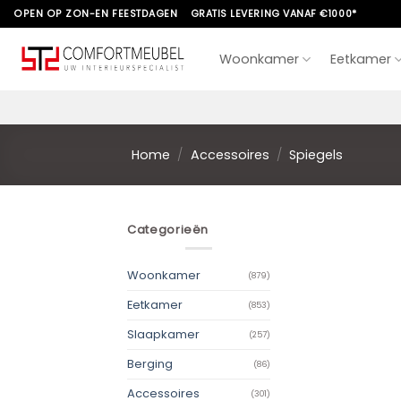
Skip
OPEN OP ZON-EN FEESTDAGEN
GRATIS LEVERING VANAF €1000*
to
content
Woonkamer
Eetkamer
Home
/
Accessoires
/
Spiegels
Categorieën
Woonkamer
(879)
Eetkamer
(853)
Slaapkamer
(257)
Berging
(86)
Accessoires
(301)