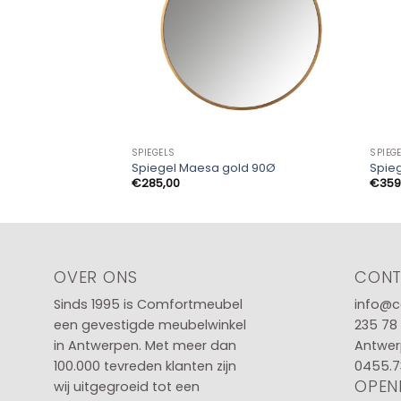
SPIEGELS
SPIEG
Spiegel Maesa gold 90Ø
Spieg
€
285,00
€
359
OVER ONS
CON
Sinds 1995 is Comfortmeubel
info@c
een gevestigde meubelwinkel
235 78
in
Antwerpen
. Met meer dan
Antwer
100.000 tevreden klanten zijn
0455.7
OPEN
wij uitgegroeid tot een