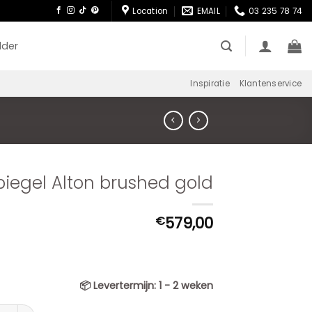
Location
EMAIL
03 235 78 74
lder
Inspiratie
Klantenservice
piegel Alton brushed gold
579,00
€
📦
Levertermijn:
1 - 2 weken
el Alton brushed gold aantal