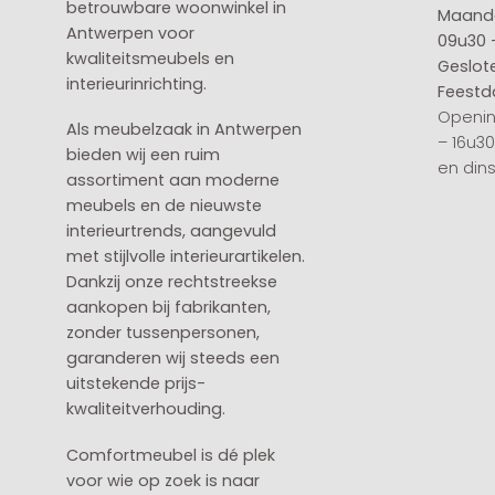
betrouwbare woonwinkel in
Maanda
Antwerpen voor
09u30 
kwaliteitsmeubels en
Geslot
interieurinrichting.
Feestd
Openin
Als meubelzaak in Antwerpen
– 16u3
bieden wij een ruim
en din
assortiment aan moderne
meubels en de nieuwste
interieurtrends, aangevuld
met stijlvolle interieurartikelen.
Dankzij onze rechtstreekse
aankopen bij fabrikanten,
zonder tussenpersonen,
garanderen wij steeds een
uitstekende prijs-
kwaliteitverhouding.
Comfortmeubel is dé plek
voor wie op zoek is naar