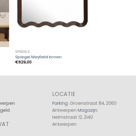
SPIEGELS
SPIEGELS
Spiegel Mayfield brown
Spiegel Aubry gold
€
629,00
€
415,00
LOCATIE
twerpen
Parking
: Groenstraat 84, 2060
 geld
Antwerpen
Magazijn
:
Helmstraat 12, 2140
WAT
Antwerpen