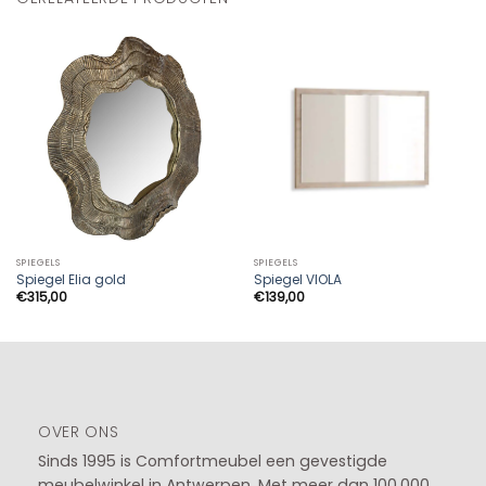
SPIEGELS
SPIEGELS
Spiegel Elia gold
Spiegel VIOLA
€
315,00
€
139,00
OVER ONS
Sinds 1995 is Comfortmeubel een gevestigde
meubelwinkel in
Antwerpen
. Met meer dan 100.000