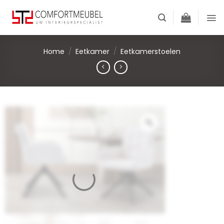
Skip
to
content
Home
/
Eetkamer
/
Eetkamerstoelen