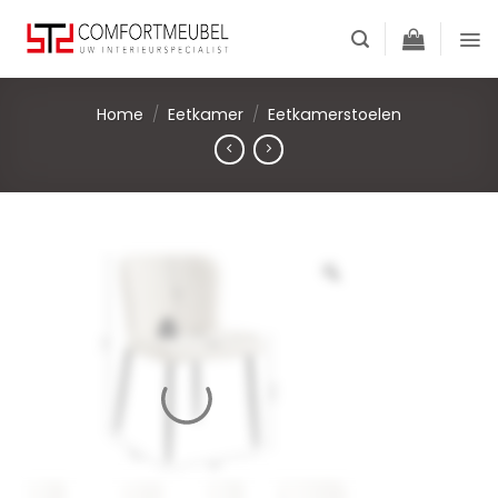
Skip
to
content
Home
/
Eetkamer
/
Eetkamerstoelen