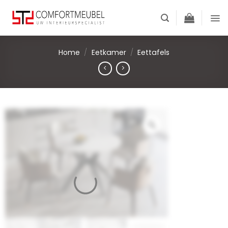
Skip
to
content
Home
/
Eetkamer
/
Eettafels