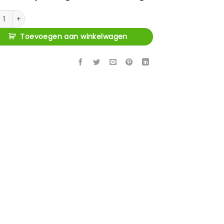
eubel Boaz Zwart Mangohout 180 cm aantal
Toevoegen aan winkelwagen