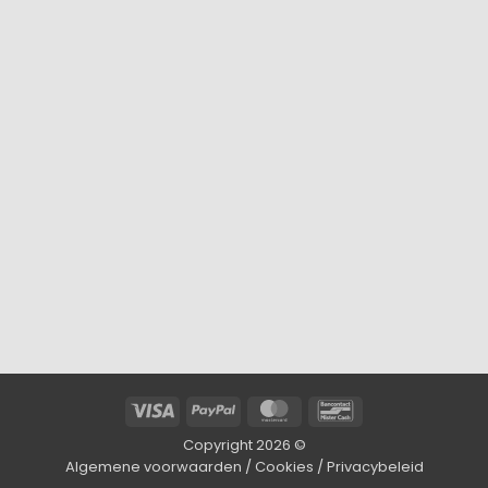
Visa
PayPal
MasterCard
Bancontact
Copyright 2026 ©
Algemene voorwaarden
/
Cookies
/
Privacybeleid