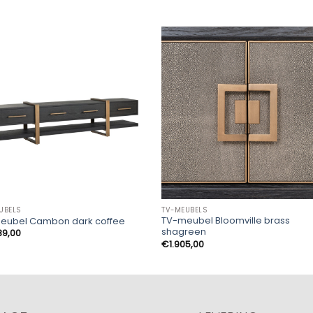
UBELS
TV-MEUBELS
TV-meubel Bloomville brass
eubel Cambon dark coffee
shagreen
39,00
€
1.905,00