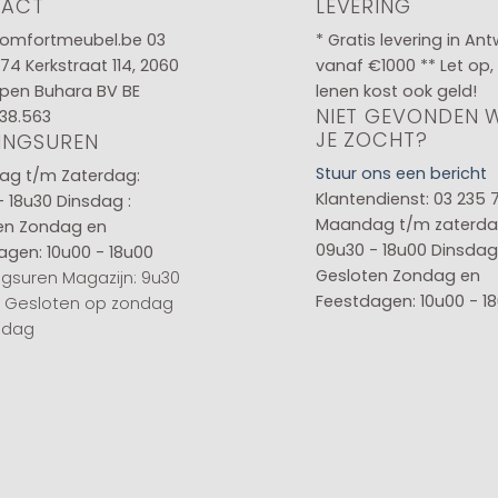
TACT
LEVERING
omfortmeubel.be
03
* Gratis levering in An
 74
Kerkstraat 114, 2060
vanaf €1000 ** Let op,
pen Buhara BV BE
lenen kost ook geld!
NIET GEVONDEN 
38.563
JE ZOCHT?
INGSUREN
Stuur ons een bericht
g t/m Zaterdag:
Klantendienst: 03 235 
- 18u30
Dinsdag :
Maandag t/m zaterda
en
Zondag en
09u30 - 18u00
Dinsdag 
agen: 10u00 - 18u00
Gesloten
Zondag en
gsuren Magazijn: 9u30
Feestdagen: 10u00 - 1
0 Gesloten op zondag
sdag