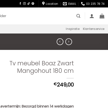
Location
EMAIL
03 235 78 74
lder
Inspiratie
Klantenservice
Tv meubel Boaz Zwart
Mangohout 180 cm
249,00
€
Levertermijn:
Bezorgd binnen 14 werkdagen