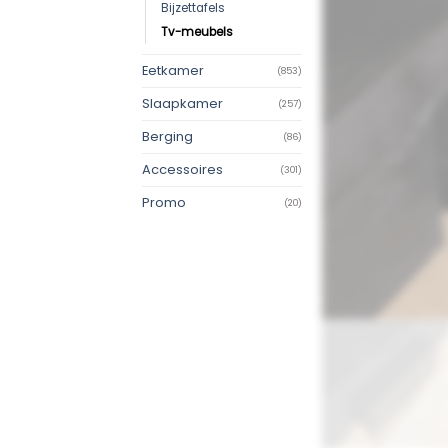
Bijzettafels
Tv-meubels
Eetkamer
(853)
Slaapkamer
(257)
Berging
(86)
Accessoires
(301)
Promo
(20)