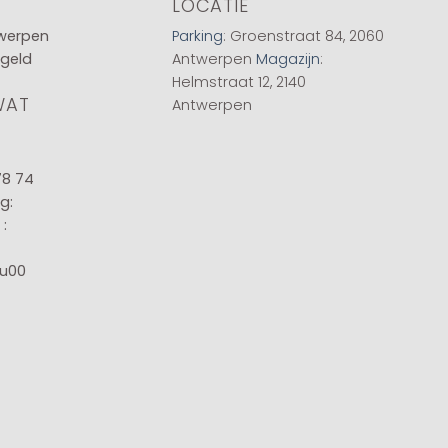
LOCATIE
twerpen
Parking
: Groenstraat 84, 2060
 geld
Antwerpen
Magazijn
:
Helmstraat 12, 2140
WAT
Antwerpen
78 74
g:
:
8u00