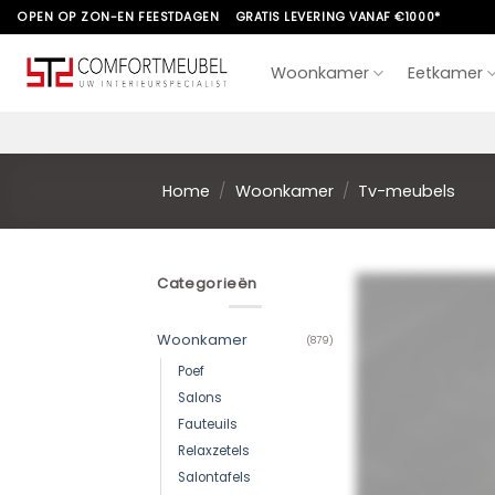
Skip
OPEN OP ZON-EN FEESTDAGEN
GRATIS LEVERING VANAF €1000*
to
content
Woonkamer
Eetkamer
Home
/
Woonkamer
/
Tv-meubels
Categorieën
Woonkamer
(879)
Poef
Salons
Fauteuils
Relaxzetels
Salontafels