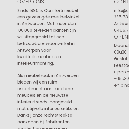
OVER ONS
CON
Sinds 1995 is Comfortmeubel
info@c
een gevestigde meubelwinkel
235 78
in
Antwerpen
. Met meer dan
Antwer
100.000 tevreden klanten zijn
0455.7
OPEN
wij uitgegroeid tot een
betrouwbare woonwinkel in
Maanda
Antwerpen voor
09u30 
kwaliteitsmeubels en
Geslot
interieurinrichting.
Feestd
Openin
Als meubelzaak in Antwerpen
– 16u3
bieden wij een ruim
en din
assortiment aan moderne
meubels en de nieuwste
interieurtrends, aangevuld
met stijlvolle interieurartikelen.
Dankzij onze rechtstreekse
aankopen bij fabrikanten,
zonder tussenpersonen,