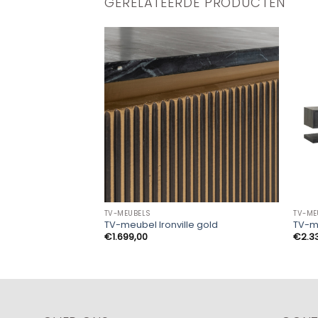
GERELATEERDE PRODUCTEN
TV-MEUBELS
TV-ME
TV-meubel Ironville gold
TV-m
€
1.699,00
€
2.3