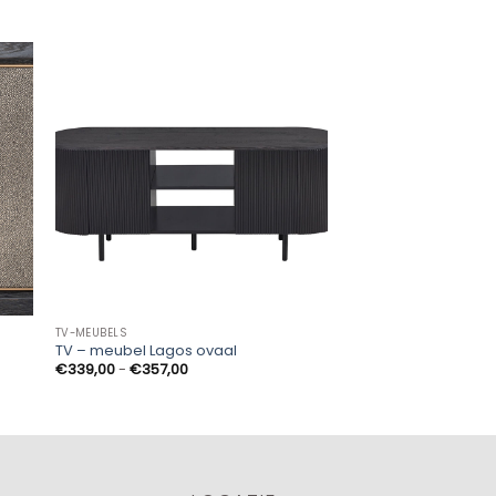
TV-MEUBELS
TV-MEUBELS
TV – meubel Lagos ovaal
TV kast Patie
Prijsklasse:
€
339,00
-
€
357,00
€
669,00
€339,00
tot
€357,00