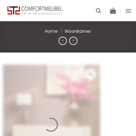
Skip
to
content
Home
/
Woonkamer