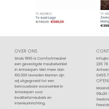
TV-MEUBELS
TV-ME
Zweve
Tv-kast Lago
Mang
Oorspronkelijke
Huidige
€
748,00
€
599,00
prijs
prijs
€
399
was:
is:
€748,00.
€599,00.
OVER ONS
CON
Sinds 1995 is Comfortmeubel
info@c
een gevestigde meubelwinkel
235 78
in
Antwerpen
. Met meer dan
Antwer
100.000 tevreden klanten zijn
0455.7
OPEN
wij uitgegroeid tot een
betrouwbare woonwinkel in
Maanda
Antwerpen voor
09u30 
kwaliteitsmeubels en
Geslot
interieurinrichting.
Feestd