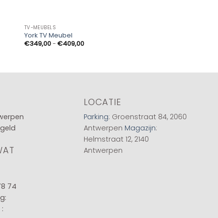
TV-MEUBELS
TV-MEUBELS
York TV Meubel
TV-meubel Ironville
Prijsklasse:
€
349,00
-
€
409,00
€
1.699,00
€349,00
tot
€409,00
LOCATIE
twerpen
Parking
: Groenstraat 84, 2060
 geld
Antwerpen
Magazijn
:
Helmstraat 12, 2140
WAT
Antwerpen
78 74
g:
: