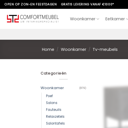
Skip
OPEN OP ZON-EN FEESTDAGEN
GRATIS LEVERING VANAF €1000*
to
content
Woonkamer
Eetkamer
Home
/
Woonkamer
/
Tv-meubels
Categorieën
Woonkamer
(879)
Poef
Salons
Fauteuils
Relaxzetels
Salontafels