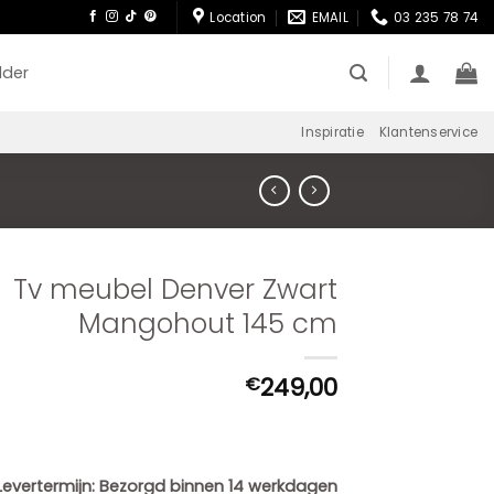
Location
EMAIL
03 235 78 74
lder
Inspiratie
Klantenservice
Tv meubel Denver Zwart
Mangohout 145 cm
249,00
€
Levertermijn:
Bezorgd binnen 14 werkdagen