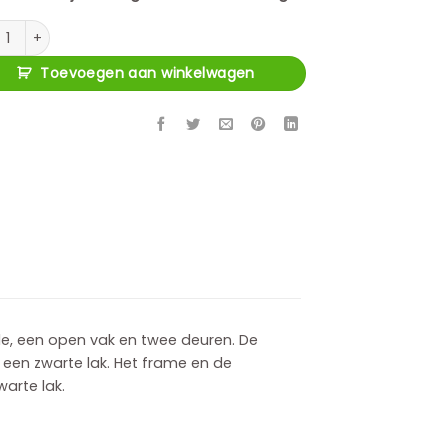
eubel Denver Zwart Mangohout 145 cm aantal
Toevoegen aan winkelwagen
ade, een open vak en twee deuren. De
een zwarte lak. Het frame en de
arte lak.