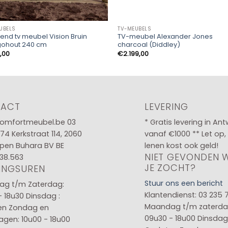
UBELS
TV-MEUBELS
nd tv meubel Vision Bruin
TV-meubel Alexander Jones
ohout 240 cm
charcoal (Diddley)
,00
€
2.199,00
TACT
LEVERING
omfortmeubel.be
03
* Gratis levering in An
 74
Kerkstraat 114, 2060
vanaf €1000 ** Let op,
pen Buhara BV BE
lenen kost ook geld!
NIET GEVONDEN 
38.563
JE ZOCHT?
INGSUREN
Stuur ons een bericht
g t/m Zaterdag:
Klantendienst: 03 235 
- 18u30
Dinsdag :
Maandag t/m zaterda
en
Zondag en
09u30 - 18u00
Dinsdag 
agen: 10u00 - 18u00