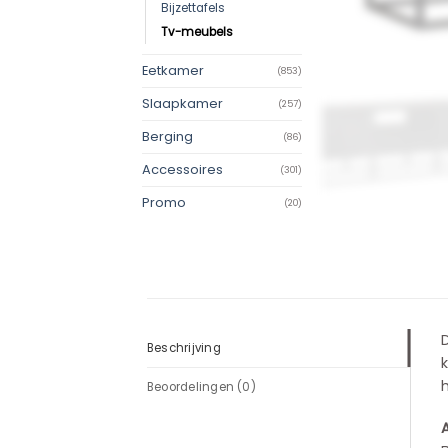
Bijzettafels
Tv-meubels
Eetkamer
(853)
Slaapkamer
(257)
Berging
(86)
Accessoires
(301)
Promo
(20)
D
Beschrijving
Beoordelingen (0)