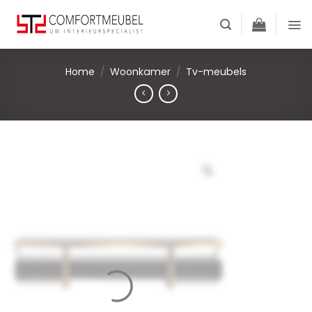
Skip
to
content
Home
/
Woonkamer
/
Tv-meubels