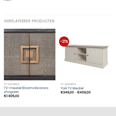
GERELATEERDE PRODUCTEN
-21%
TV-MEUBELS
TV-MEUBELS
TV-meubel Bloomville brass
York TV Meubel
shagreen
Prijsklasse:
€
349,00
-
€
409,00
€349,00
€
1.905,00
tot
€409,00