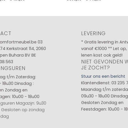
€385,00
€395,00
tot
tot
€439,00
€445,00
TACT
LEVERING
omfortmeubel.be
03
* Gratis levering in An
 74
Kerkstraat 114, 2060
vanaf €1000 ** Let op,
pen Buhara BV BE
lenen kost ook geld!
NIET GEVONDEN 
38.563
JE ZOCHT?
INGSUREN
Stuur ons een bericht
g t/m Zaterdag:
Klantendienst: 03 235 
- 18u30
Dinsdag :
Maandag t/m zaterda
en
Zondag en
09u30 - 18u00
Dinsdag 
agen: 10u00 - 18u00
Gesloten
Zondag en
gsuren Magazijn: 9u30
Feestdagen: 10u00 - 1
0 Gesloten op zondag
sdag