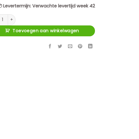

Levertermijn:
Verwachte levertijd week 42
ubel Excellent Bruin Mangohout 200 cm aantal
Toevoegen aan winkelwagen