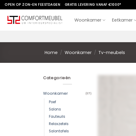
Skip
OPEN OP ZON-EN FEESTDAGEN
GRATIS LEVERING VANAF €1000*
to
content
Woonkamer
Eetkamer
Home
/
Woonkamer
/
Tv-meubels
Categorieën
Woonkamer
(871)
Poef
Salons
Fauteuils
Relaxzetels
Salontafels