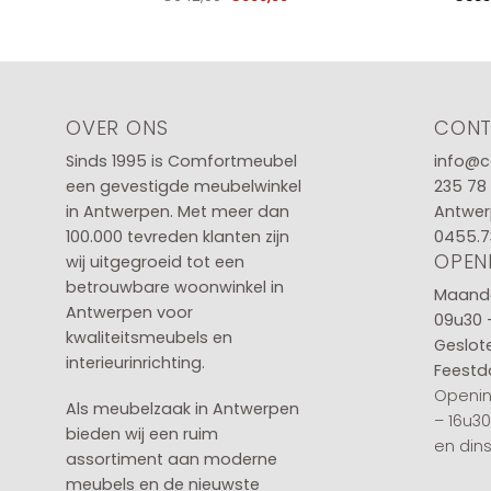
prijs
prijs
was:
is:
€642,00.
€609,00.
OVER ONS
CON
Sinds 1995 is Comfortmeubel
info@c
een gevestigde meubelwinkel
235 78
in
Antwerpen
. Met meer dan
Antwer
100.000 tevreden klanten zijn
0455.7
OPEN
wij uitgegroeid tot een
betrouwbare woonwinkel in
Maanda
Antwerpen voor
09u30 
kwaliteitsmeubels en
Geslot
interieurinrichting.
Feestd
Openin
Als meubelzaak in Antwerpen
– 16u3
bieden wij een ruim
en din
assortiment aan moderne
meubels en de nieuwste