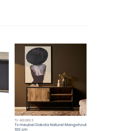
-21%
TV-MEUBELS
TV-MEUBELS
Tv meubel Dakota Naturel Mangohout
Tv-meubel Alcatraz
100 cm
P
€
369,00
-
€
469,00