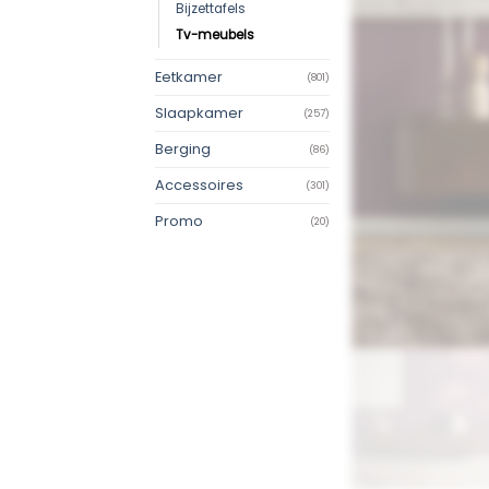
Bijzettafels
Tv-meubels
Eetkamer
(801)
Slaapkamer
(257)
Berging
(86)
Accessoires
(301)
Promo
(20)