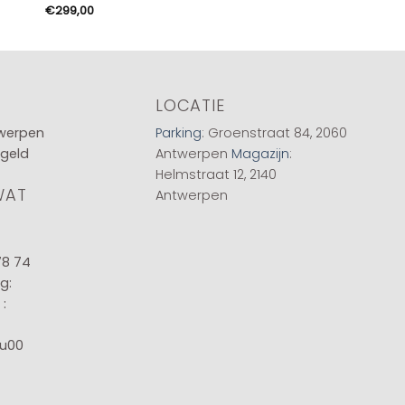
€
€
299,00
t
€
LOCATIE
twerpen
Parking
: Groenstraat 84, 2060
 geld
Antwerpen
Magazijn
:
Helmstraat 12, 2140
WAT
Antwerpen
78 74
g:
:
8u00