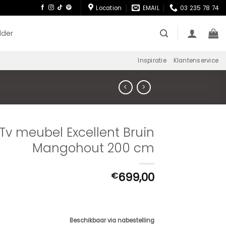
Location
EMAIL
03 235 78 74
lder
Inspiratie
Klantenservice
Tv meubel Excellent Bruin
Mangohout 200 cm
699,00
€
Beschikbaar via nabestelling