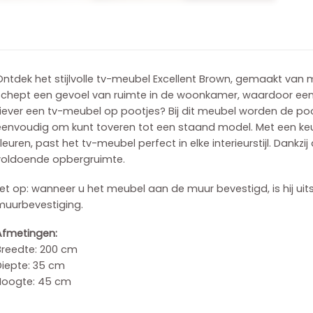
Ontdek het stijlvolle tv-meubel Excellent Brown, gemaakt va
schept een gevoel van ruimte in de woonkamer, waardoor een 
Liever een tv-meubel op pootjes? Bij dit meubel worden de p
eenvoudig om kunt toveren tot een staand model. Met een keu
leuren, past het tv-meubel perfect in elke interieurstijl. Dankzij
voldoende opbergruimte.
et op: wanneer u het meubel aan de muur bevestigd, is hij uit
muurbevestiging.
Afmetingen:
Breedte: 200 cm
Diepte: 35 cm
Hoogte: 45 cm