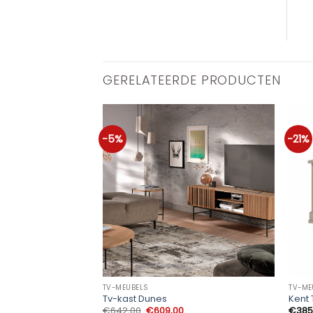
GERELATEERDE PRODUCTEN
-5%
-21%
TV-MEUBELS
TV-ME
Tv-kast Dunes
Kent
Oorspronkelijke
Huidige
€
642,00
€
609,00
€
385