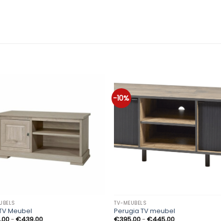
-10%
UBELS
TV-MEUBELS
 TV Meubel
Perugia TV meubel
Prijsklasse:
Prijsklasse:
,00
-
€
439,00
€
395,00
-
€
445,00