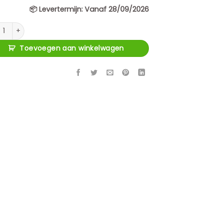
📦
Levertermijn:
Vanaf 28/09/2026
eubel Russo ash brown 4-doors aantal
Toevoegen aan winkelwagen