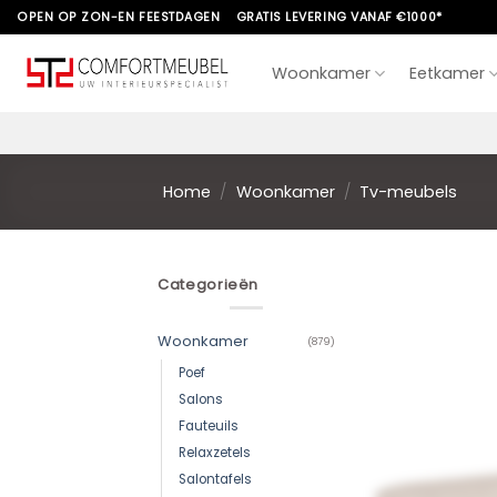
Skip
OPEN OP ZON-EN FEESTDAGEN
GRATIS LEVERING VANAF €1000*
to
content
Woonkamer
Eetkamer
Home
/
Woonkamer
/
Tv-meubels
Categorieën
Woonkamer
(879)
Poef
Salons
Fauteuils
Relaxzetels
Salontafels