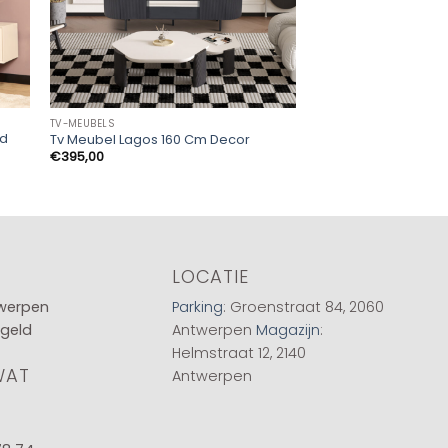
TV-MEUBELS
TV-MEUBELS
nd
Tv-meubel Faro 160
Tv Meubel Lagos 160 Cm Decor
Cement
€
395,00
€
355,00
LOCATIE
twerpen
Parking
: Groenstraat 84, 2060
 geld
Antwerpen
Magazijn
:
Helmstraat 12, 2140
WAT
Antwerpen