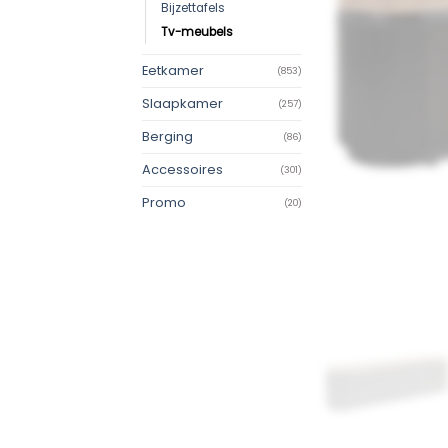
Bijzettafels
Tv-meubels
Eetkamer
(853)
Slaapkamer
(257)
Berging
(86)
Accessoires
(301)
Promo
(20)