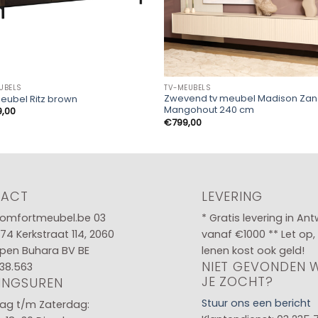
UBELS
TV-MEUBELS
Zwevend tv meubel Madison Za
eubel Ritz brown
Mangohout 240 cm
9,00
€
799,00
TACT
LEVERING
omfortmeubel.be
03
* Gratis levering in An
 74
Kerkstraat 114, 2060
vanaf €1000 ** Let op,
pen Buhara BV BE
lenen kost ook geld!
NIET GEVONDEN 
38.563
JE ZOCHT?
INGSUREN
Stuur ons een bericht
g t/m Zaterdag: