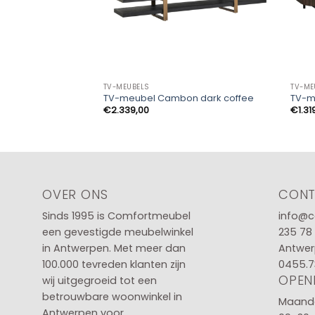
TV-MEUBELS
TV-ME
TV-meubel Cambon dark coffee
TV-m
€
2.339,00
€
1.31
OVER ONS
CON
Sinds 1995 is Comfortmeubel
info@c
een gevestigde meubelwinkel
235 78
in
Antwerpen
. Met meer dan
Antwer
100.000 tevreden klanten zijn
0455.7
OPEN
wij uitgegroeid tot een
betrouwbare woonwinkel in
Maanda
Antwerpen voor