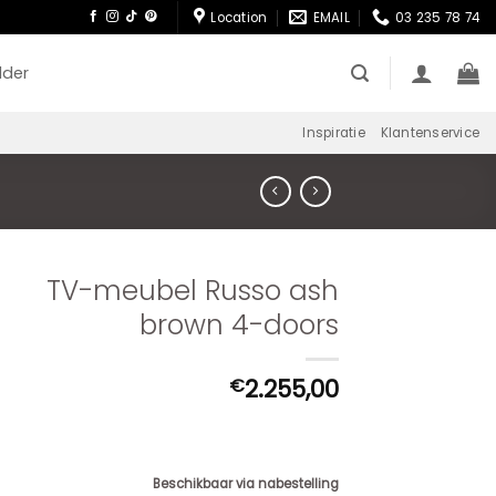
Location
EMAIL
03 235 78 74
lder
Inspiratie
Klantenservice
TV-meubel Russo ash
brown 4-doors
2.255,00
€
Beschikbaar via nabestelling