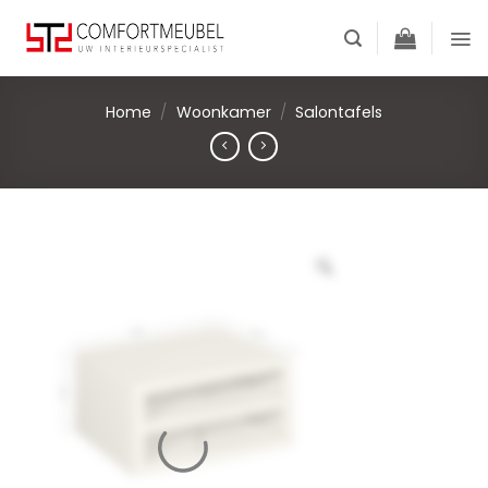
Skip
to
content
Home
/
Woonkamer
/
Salontafels