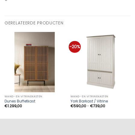
GERELATEERDE PRODUCTEN
-20%
WAND- EN VITRINEKASTEN
WAND- EN VITRINEKASTEN
Dunes Buffetkast
York Barkast / Vitrine
Prijsklasse:
€
1.299,00
€
590,00
-
€
739,00
€590,00
tot
€739,00