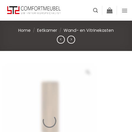
Skip
to
content
Home
/
Eetkamer
/
Wand- en Vitrinekasten